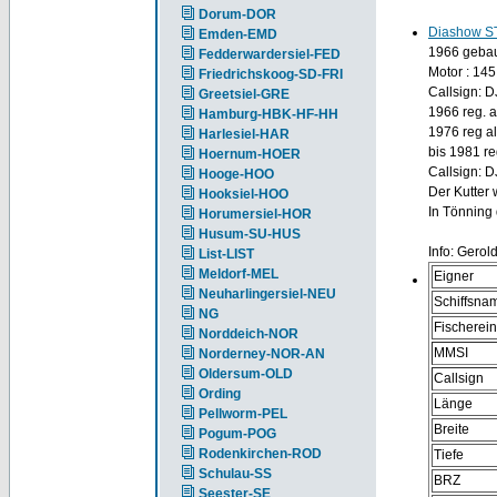
Dorum-DOR
Diashow S
Emden-EMD
1966 gebaut
Fedderwardersiel-FED
Motor : 145
Friedrichskoog-SD-FRI
Callsign: 
Greetsiel-GRE
1966 reg. 
Hamburg-HBK-HF-HH
1976 reg a
Harlesiel-HAR
bis 1981 re
Hoernum-HOER
Callsign: 
Hooge-HOO
Der Kutter 
Hooksiel-HOO
In Tönning
Horumersiel-HOR
Husum-SU-HUS
Info: Gerol
List-LIST
Meldorf-MEL
Eigner
Neuharlingersiel-NEU
Schiffsna
NG
Fischerei
Norddeich-NOR
MMSI
Norderney-NOR-AN
Oldersum-OLD
Callsign
Ording
Länge
Pellworm-PEL
Breite
Pogum-POG
Rodenkirchen-ROD
Tiefe
Schulau-SS
BRZ
Seester-SE