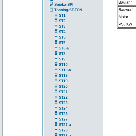
Baujahr
Spieka-SPI
Bauwerft
Tönning-ST-TÖN
ST1
Motor
ST2
PS / KW
ST3
ST4
ST5
ST6
ST6-a
ST8
ST9
ST10
ST10-a
ST18
ST19
ST20
ST21
ST22
ST23
ST24
ST26
ST27
ST27-a
ST28
ST28-a