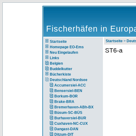
Fischerhäfen in Europ
Startseite
>
Deut
Startseite
Homepage EO-Ems
ST6-a
Neu Eingelaufen
Links
Belgien
Buddelkutter
Bücherkiste
Deutschland Nordsee
Accumersiel-ACC
Bensersiel-BEN
Borkum-BOR
Brake-BRA
Bremerhaven-ABh-BX
Büsum-SC-BÜS
Burhaversiel-BUR
Cuxhaven-NC-CUX
Dangast-DAN
Ditzum-DIT