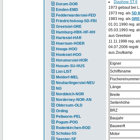
Diashow ST 6
Dorum-DOR
1973 gebaut bei L
Emden-EMD
1973 reg. als
SD 
Fedderwardersiel-FED
1983 reg. als
GRE
Friedrichskoog-SD-FRI
01.01.1990 reg. a
Greetsiel-GRE
05.03.1993 reg. 
Hamburg-HBK-HF-HH
aus Greetsiel
Harlesiel-HAR
11.11.1998 reg. al
Hoernum-HOER
04.07.2006 regstr
Hooge-HOO
aus Zoutkamp
Hooksiel-HOO
Horumersiel-HOR
Eigner
Husum-SU-HUS
Schiffsname
List-LIST
Meldorf-MEL
Fischereinummer
Neuharlingersiel-NEU
Länge
NG
Norddeich-NOR
Breite
Norderney-NOR-AN
Seitenhöhe
Oldersum-OLD
BRZ
Ording
Pellworm-PEL
Baujahr
Pogum-POG
Bauwerft
Rodenkirchen-ROD
Schulau-SS
Motor
Seester-SE