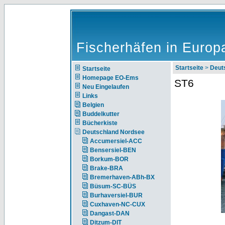
Fischerhäfen in Europ
Startseite
>
Deut
Startseite
Homepage EO-Ems
ST6
Neu Eingelaufen
Links
Belgien
Buddelkutter
Bücherkiste
Deutschland Nordsee
Accumersiel-ACC
Bensersiel-BEN
Borkum-BOR
Brake-BRA
Bremerhaven-ABh-BX
Büsum-SC-BÜS
Burhaversiel-BUR
Cuxhaven-NC-CUX
Dangast-DAN
Ditzum-DIT