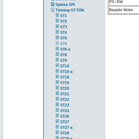
PS / KW
Spieka-SPI
Baujahr Motor
Tönning-ST-TÖN
ST1
ST2
ST3
ST4
ST5
ST6
ST6-a
ST8
ST9
ST10
ST10-a
ST18
ST19
ST20
ST21
ST22
ST23
ST24
ST26
ST27
ST27-a
ST28
ST28-a