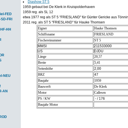
Diashow ST 5
1959 gebaut bei De Klerk in Kruispolderhaven
1959 reg. als SL 12
iel-FED
etwa 1977 reg als ST 5 "FRIESLAND" für Günter Gericke aus Tönni
-SD-FRI
2011 reg. als ST 5 "FRIESLAND" für Hauke Thomsen
Eigner
Hauke Thomsen
-HF-HH
Schiffsname
FRIESLAND
R
Fischereinummer
ST 5
MMSI
211533000
US
DJDU
HOR
Länge
20,57
S
Breite
5,41
Seitenhöhe
2,00
BRZ
47
el-NEU
Baujahr
1959
R
Bauwerft
De Klerk
R-AN
Motor
Callesen
PS / KW
- / 176
Baujahr Motor
-ROD