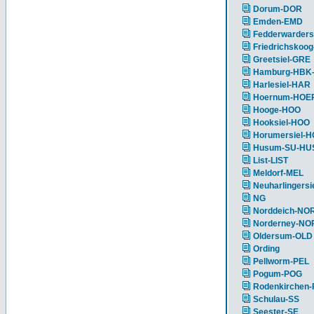
Dorum-DOR
Emden-EMD
Fedderwarders
Friedrichskoog
Greetsiel-GRE
Hamburg-HBK
Harlesiel-HAR
Hoernum-HOE
Hooge-HOO
Hooksiel-HOO
Horumersiel-
Husum-SU-HU
List-LIST
Meldorf-MEL
Neuharlingersi
NG
Norddeich-NO
Norderney-NO
Oldersum-OLD
Ording
Pellworm-PEL
Pogum-POG
Rodenkirchen
Schulau-SS
Seester-SE