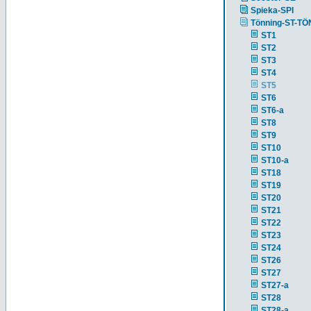
Spieka-SPI
Tönning-ST-TÖ
ST1
ST2
ST3
ST4
ST5
ST6
ST6-a
ST8
ST9
ST10
ST10-a
ST18
ST19
ST20
ST21
ST22
ST23
ST24
ST26
ST27
ST27-a
ST28
ST28-a