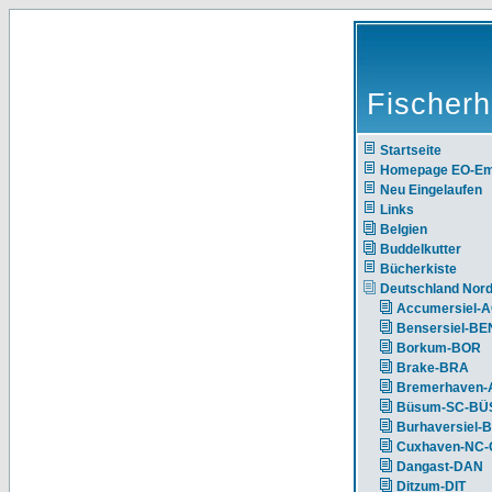
Fischerh
Startseite
Homepage EO-E
Neu Eingelaufen
Links
Belgien
Buddelkutter
Bücherkiste
Deutschland Nor
Accumersiel-
Bensersiel-BE
Borkum-BOR
Brake-BRA
Bremerhaven-
Büsum-SC-BÜ
Burhaversiel-
Cuxhaven-NC
Dangast-DAN
Ditzum-DIT