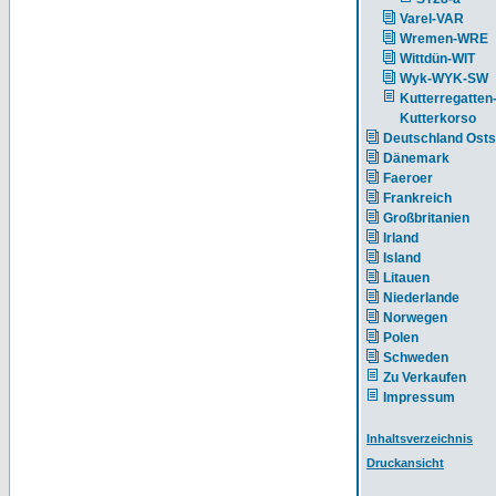
Varel-VAR
Wremen-WRE
Wittdün-WIT
Wyk-WYK-SW
Kutterregatten
Kutterkorso
Deutschland Ost
Dänemark
Faeroer
Frankreich
Großbritanien
Irland
Island
Litauen
Niederlande
Norwegen
Polen
Schweden
Zu Verkaufen
Impressum
Inhaltsverzeichnis
Druckansicht