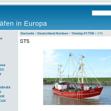
äfen in Europa
Startseite
>
Deutschland Nordsee
>
Tönning-ST-TÖN
> ST5
ms
ST5
dsee
ACC
N
ABh-BX
S
BUR
-CUX