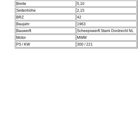
Breite
5,10
Seitenhöhe
2,15
BRZ
42
Baujahr
1963
Bauwerft
Scheepswerft Stami Dordrecht NL
Motor
MWM
PS / KW
300 / 221