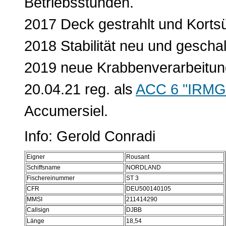
Betriebsstunden.
2017 Deck gestrahlt und K
orts
2018 Stabilität neu und geschal
2019 neue Krabbenverarbeitun
20.04.21 reg. als
ACC 6 "IRM
Accumersiel.
Info: Gerold Conradi
Eigner
Rousant
Schiffsname
NORDLAND
Fischereinummer
ST 3
CFR
DEU500140105
MMSI
211414290
Callsign
DJBB
Länge
18,54