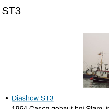
ST3
Diashow ST3
1964 Casco gebaut bei Stami in 