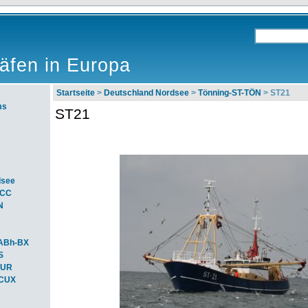
äfen in Europa
Startseite
>
Deutschland Nordsee
>
Tönning-ST-TÖN
> ST21
ms
ST21
dsee
ACC
N
ABh-BX
S
BUR
-CUX