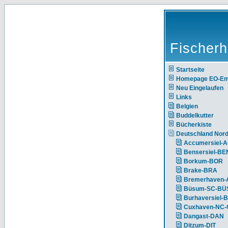
Fischerh
Startseite
Homepage EO-E
Neu Eingelaufen
Links
Belgien
Buddelkutter
Bücherkiste
Deutschland Nor
Accumersiel-
Bensersiel-BE
Borkum-BOR
Brake-BRA
Bremerhaven-
Büsum-SC-BÜ
Burhaversiel-
Cuxhaven-NC
Dangast-DAN
Ditzum-DIT