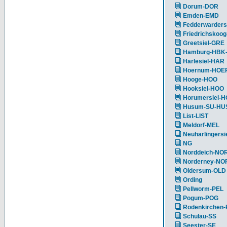
Dorum-DOR
Emden-EMD
Fedderwarders
Friedrichskoog
Greetsiel-GRE
Hamburg-HBK
Harlesiel-HAR
Hoernum-HOE
Hooge-HOO
Hooksiel-HOO
Horumersiel-
Husum-SU-HU
List-LIST
Meldorf-MEL
Neuharlingersi
NG
Norddeich-NO
Norderney-NO
Oldersum-OLD
Ording
Pellworm-PEL
Pogum-POG
Rodenkirchen
Schulau-SS
Seester-SE