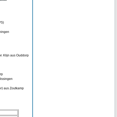
PS)
eningen
. Klijn aus Ouddorp
rp
lissingen
jer) aus Zoutkamp