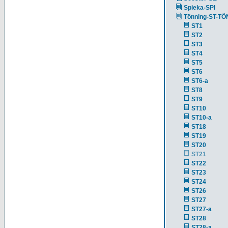
Spieka-SPI
Tönning-ST-TÖ
ST1
ST2
ST3
ST4
ST5
ST6
ST6-a
ST8
ST9
ST10
ST10-a
ST18
ST19
ST20
ST21
ST22
ST23
ST24
ST26
ST27
ST27-a
ST28
ST28-a