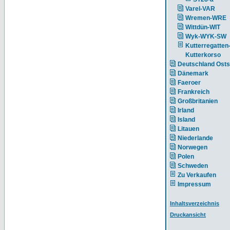
Varel-VAR
Wremen-WRE
Wittdün-WIT
Wyk-WYK-SW
Kutterregatten
Kutterkorso
Deutschland Ost
Dänemark
Faeroer
Frankreich
Großbritanien
Irland
Island
Litauen
Niederlande
Norwegen
Polen
Schweden
Zu Verkaufen
Impressum
Inhaltsverzeichnis
Druckansicht