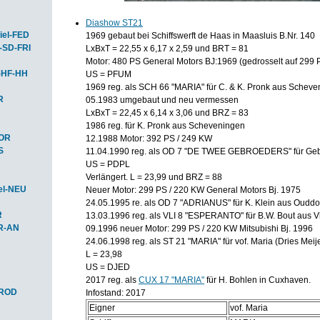
Diashow ST21
iel-FED
1969 gebaut bei Schiffswerft de Haas in Maasluis B.Nr. 140
-SD-FRI
LxBxT = 22,55 x 6,17 x 2,59 und BRT = 81
Motor: 480 PS General Motors BJ:1969 (gedrosselt auf 299 
-HF-HH
US = PFUM
1969 reg. als SCH 66 "MARIA" für C. & K. Pronk aus Schev
R
05.1983 umgebaut und neu vermessen
LxBxT = 22,45 x 6,14 x 3,06 und BRZ = 83
1986 reg. für K. Pronk aus Scheveningen
HOR
12.1988 Motor: 392 PS / 249 KW
S
11.04.1990 reg. als OD 7 "DE TWEE GEBROEDERS" für Gebr
US = PDPL
Verlängert. L = 23,99 und BRZ = 88
el-NEU
Neuer Motor: 299 PS / 220 KW General Motors Bj. 1975
24.05.1995 re. als OD 7 "ADRIANUS" für K. Klein aus Ouddo
R
13.03.1996 reg. als VLI 8 "ESPERANTO" für B.W. Bout aus V
R-AN
09.1996 neuer Motor: 299 PS / 220 KW Mitsubishi Bj. 1996
24.06.1998 reg. als ST 21 "MARIA" für vof. Maria (Dries Mei
L = 23,98
US = DJED
2017 reg. als
CUX 17 "MARIA"
für H. Bohlen in Cuxhaven.
-ROD
Infostand: 2017
Eigner
vof. Maria