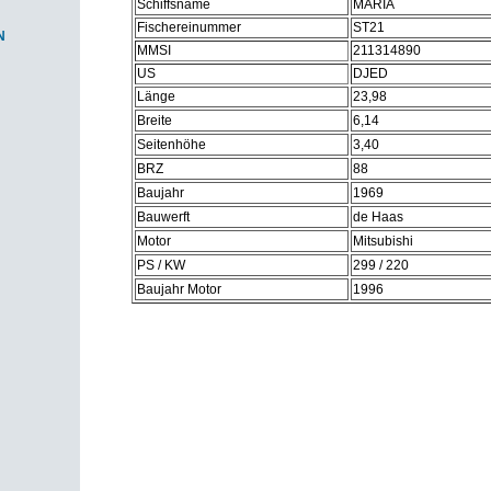
Schiffsname
MARIA
Fischereinummer
ST21
N
MMSI
211314890
US
DJED
Länge
23,98
Breite
6,14
Seitenhöhe
3,40
BRZ
88
Baujahr
1969
Bauwerft
de Haas
Motor
Mitsubishi
PS / KW
299 / 220
Baujahr Motor
1996