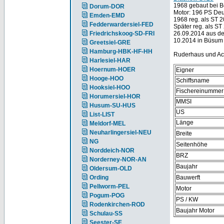
1968 gebaut bei B
Dorum-DOR
Motor: 196 PS Deu
Emden-EMD
1968 reg. als ST 
Fedderwardersiel-FED
Später reg. als S
Friedrichskoog-SD-FRI
26.09.2014 aus d
10.2014 in Büsum
Greetsiel-GRE
Hamburg-HBK-HF-HH
Ruderhaus und Ac
Harlesiel-HAR
Hoernum-HOER
Eigner
Hooge-HOO
Schiffsname
Hooksiel-HOO
Fischereinummer
Horumersiel-HOR
MMSI
Husum-SU-HUS
US
List-LIST
Länge
Meldorf-MEL
Neuharlingersiel-NEU
Breite
NG
Seitenhöhe
Norddeich-NOR
BRZ
Norderney-NOR-AN
Baujahr
Oldersum-OLD
Ording
Bauwerft
Pellworm-PEL
Motor
Pogum-POG
PS / KW
Rodenkirchen-ROD
Baujahr Motor
Schulau-SS
Seester-SE