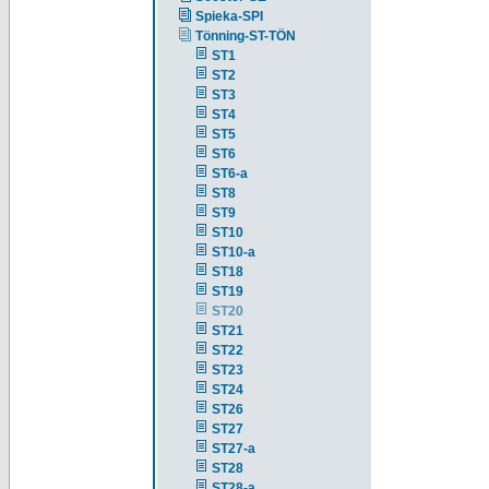
Spieka-SPI
Tönning-ST-TÖN
ST1
ST2
ST3
ST4
ST5
ST6
ST6-a
ST8
ST9
ST10
ST10-a
ST18
ST19
ST20
ST21
ST22
ST23
ST24
ST26
ST27
ST27-a
ST28
ST28-a