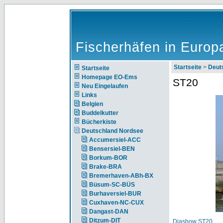
Fischerhäfen in Europ
Startseite
>
Deut
Startseite
Homepage EO-Ems
ST20
Neu Eingelaufen
Links
Belgien
Buddelkutter
Bücherkiste
Deutschland Nordsee
Accumersiel-ACC
Bensersiel-BEN
Borkum-BOR
Brake-BRA
Bremerhaven-ABh-BX
Büsum-SC-BÜS
Burhaversiel-BUR
Cuxhaven-NC-CUX
Dangast-DAN
Ditzum-DIT
Diashow ST20