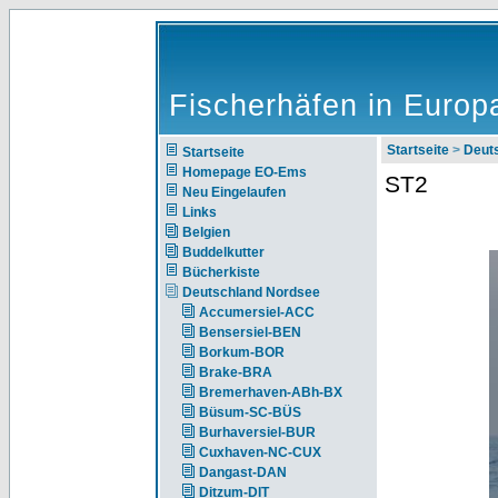
Fischerhäfen in Europ
Startseite
>
Deut
Startseite
Homepage EO-Ems
ST2
Neu Eingelaufen
Links
Belgien
Buddelkutter
Bücherkiste
Deutschland Nordsee
Accumersiel-ACC
Bensersiel-BEN
Borkum-BOR
Brake-BRA
Bremerhaven-ABh-BX
Büsum-SC-BÜS
Burhaversiel-BUR
Cuxhaven-NC-CUX
Dangast-DAN
Ditzum-DIT