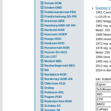
Dorum-DOR
Emden-EMD
Diashow S
Fedderwardersiel-FED
1961 Casco
Friedrichskoog-SD-FRI
L=25,05 m.
Greetsiel-GRE
1962 fertig
Hamburg-HBK-HF-HH
1962 reg. a
Harlesiel-HAR
Motor: 250
Hoernum-HOER
1966 Motor
Hooge-HOO
1969 neuer
Hooksiel-HOO
1972 reg. a
Horumersiel-HOR
1976 reg. a
Husum-SU-HUS
Motor: 250
List-LIST
1994 neue 
Meldorf-MEL
1995 neu v
Neuharlingersiel-NEU
2012 reg. 
NG
2024 in Bü
Norddeich-NOR
Norderney-NOR-AN
Info: Kotter
Oldersum-OLD
Eigner
Ording
Schiffsna
Pellworm-PEL
IMO
Pogum-POG
CFR
Rodenkirchen-ROD
MMSI
Schulau-SS
Callsign
Seester-SE