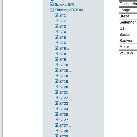
Fischerei
Spieka-SPI
Tönning-ST-TÖN
Länge
ST1
Breite
ST2
Seitenhöh
ST3
GT
ST4
Baujahr
ST5
Bauwerft
ST6
Motor
ST6-a
PS / KW
ST8
ST9
ST10
ST10-a
ST18
ST19
ST20
ST21
ST22
ST23
ST24
ST26
ST27
ST27-a
ST28
ST28-a