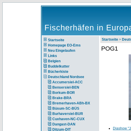
Fischerhäfen in Europ
Startseite
>
Deut
Startseite
Homepage EO-Ems
POG1
Neu Eingelaufen
Links
Belgien
Buddelkutter
Bücherkiste
Deutschland Nordsee
Accumersiel-ACC
Bensersiel-BEN
Borkum-BOR
Brake-BRA
Bremerhaven-ABh-BX
Büsum-SC-BÜS
Burhaversiel-BUR
Cuxhaven-NC-CUX
Dangast-DAN
Diashow "
Ditzum-DIT