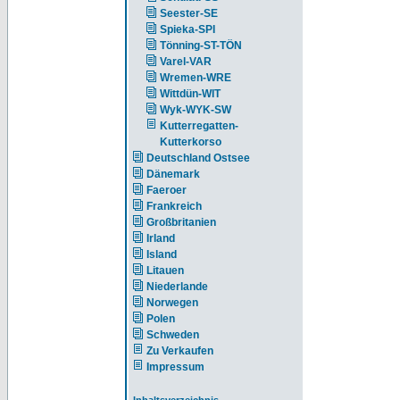
Seester-SE
Spieka-SPI
Tönning-ST-TÖN
Varel-VAR
Wremen-WRE
Wittdün-WIT
Wyk-WYK-SW
Kutterregatten-
Kutterkorso
Deutschland Ostsee
Dänemark
Faeroer
Frankreich
Großbritanien
Irland
Island
Litauen
Niederlande
Norwegen
Polen
Schweden
Zu Verkaufen
Impressum