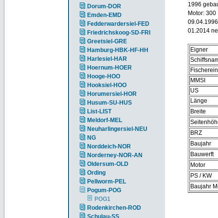
1996 gebaut
Dorum-DOR
Motor: 300
Emden-EMD
09.04.1996
Fedderwardersiel-FED
01.2014 ne
Friedrichskoog-SD-FRI
Greetsiel-GRE
Eigner
Hamburg-HBK-HF-HH
Harlesiel-HAR
Schiffsna
Hoernum-HOER
Fischerei
Hooge-HOO
MMSI
Hooksiel-HOO
US
Horumersiel-HOR
Länge
Husum-SU-HUS
List-LIST
Breite
Meldorf-MEL
Seitenhöh
Neuharlingersiel-NEU
BRZ
NG
Baujahr
Norddeich-NOR
Bauwerft
Norderney-NOR-AN
Oldersum-OLD
Motor
Ording
PS / KW
Pellworm-PEL
Baujahr M
Pogum-POG
POG1
Rodenkirchen-ROD
Schulau-SS