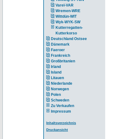
Varel-VAR
Wremen-WRE
Wittdün-WIT
Wyk-WYK-SW
Kutterregatten-
Kutterkorso
Deutschland Ostsee
Dänemark
Faeroer
Frankreich
Großbritanien
Irland
Island
Litauen
Niederlande
Norwegen
Polen
Schweden
Zu Verkaufen
Impressum
Inhaltsverzeichnis
Druckansicht