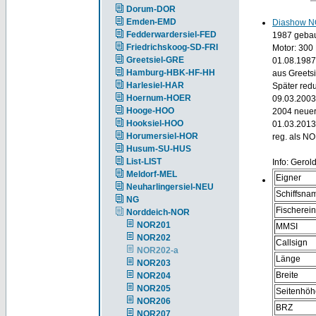
Dorum-DOR
Emden-EMD
Diashow N
Fedderwardersiel-FED
1987 gebaut
Friedrichskoog-SD-FRI
Motor: 300
Greetsiel-GRE
01.08.1987 
Hamburg-HBK-HF-HH
aus Greetsi
Harlesiel-HAR
Später redu
Hoernum-HOER
09.03.2003
Hooge-HOO
2004 neuer
Hooksiel-HOO
01.03.2013
Horumersiel-HOR
reg. als N
Husum-SU-HUS
List-LIST
Info: Gerol
Meldorf-MEL
Eigner
Neuharlingersiel-NEU
Schiffsna
NG
Fischerei
Norddeich-NOR
NOR201
MMSI
NOR202
Callsign
NOR202-a
Länge
NOR203
Breite
NOR204
NOR205
Seitenhöh
NOR206
BRZ
NOR207