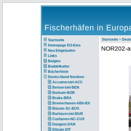
Fischerhäfen in Europ
Startseite
>
Deut
Startseite
Homepage EO-Ems
NOR202-a
Neu Eingelaufen
Links
Belgien
Buddelkutter
Bücherkiste
Deutschland Nordsee
Accumersiel-ACC
Bensersiel-BEN
Borkum-BOR
Brake-BRA
Bremerhaven-ABh-BX
Büsum-SC-BÜS
Burhaversiel-BUR
Cuxhaven-NC-CUX
Dangast-DAN
Ditzum-DIT