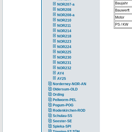
Baujahr
NOR207-a
NOR208
Bauwerft
NOR208-a
Motor
NOR210
PS / KW
NOR211
NOR214
NOR218
NOR223
NOR224
NOR225
NOR230
NOR231
NOR232
AY4
AY25
Norderney-NOR-AN
Oldersum-OLD
Ording
Pellworm-PEL
Pogum-POG
Rodenkirchen-ROD
Schulau-SS
Seester-SE
Spieka-SPI
Tönning-ST-TÖN