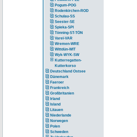
Pogum-POG
Rodenkirchen-ROD
Schulau-SS
Seester-SE
Spieka-SPI
Tönning-ST-TÖN
Varel-VAR
Wremen-WRE
Wittdün-WIT
Wyk-WYK-SW
Kutterregatten-
Kutterkorso
Deutschland Ostsee
Dänemark
Faeroer
Frankreich
Großbritanien
Irland
Island
Litauen
Niederlande
Norwegen
Polen
Schweden