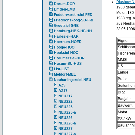
Diashow 
Dorum-DOR
1983 gebaut
Emden-EMD
Motor: 180
Fedderwardersiel-FED
1983 reg. 
Friedrichskoog-SD-FRI
aus Neuhar
Greetsiel-GRE
28.05.1996
Hamburg-HBK-HF-HH
Harlesiel-HAR
Eigner
Hoernum-HOER
Schiffsna
Hooge-HOO
Hooksiel-HOO
Fischerei
Horumersiel-HOR
MMSI
Husum-SU-HUS
US
List-LIST
Länge
Meldorf-MEL
Breite
Neuharlingersiel-NEU
AZ5
Seitenhöh
AZ17
BRZ
NEU217
Baujahr
NEU222
Bauwerft
NEU225
Motor
NEU225-a
NEU226
PS / KW
NEU226-a
Baujahr M
NEU227
NEU227-a