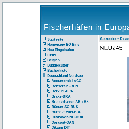
Fischerhäfen in Europ
Startseite
>
Deut
Startseite
Homepage EO-Ems
NEU245
Neu Eingelaufen
Links
Belgien
Buddelkutter
Bücherkiste
Deutschland Nordsee
Accumersiel-ACC
Bensersiel-BEN
Borkum-BOR
Brake-BRA
Bremerhaven-ABh-BX
Büsum-SC-BÜS
Burhaversiel-BUR
Cuxhaven-NC-CUX
Dangast-DAN
Ditzum-DIT