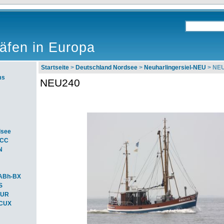
äfen in Europa
Startseite
>
Deutschland Nordsee
>
Neuharlingersiel-NEU
> NE
ms
NEU240
dsee
ACC
N
ABh-BX
S
BUR
-CUX