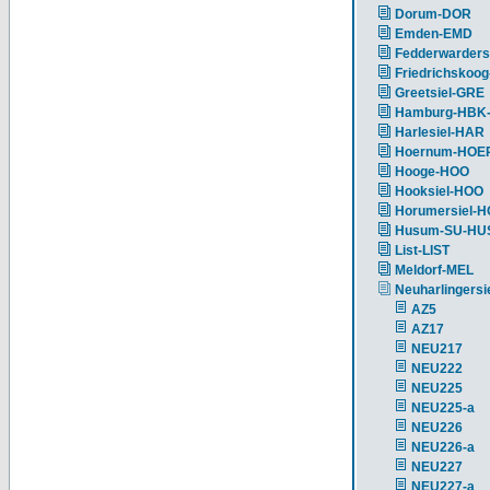
Dorum-DOR
Emden-EMD
Fedderwarders
Friedrichskoog
Greetsiel-GRE
Hamburg-HBK
Harlesiel-HAR
Hoernum-HOE
Hooge-HOO
Hooksiel-HOO
Horumersiel-
Husum-SU-HU
List-LIST
Meldorf-MEL
Neuharlingersi
AZ5
AZ17
NEU217
NEU222
NEU225
NEU225-a
NEU226
NEU226-a
NEU227
NEU227-a