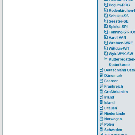
Pogum-POG
Rodenkirchen
Schulau-SS
Seester-SE
Spieka-SPI
Tönning-ST-TÖ
Varel-VAR
Wremen-WRE
Wittdün-WIT
Wyk-WYK-SW
Kutterregatten
Kutterkorso
Deutschland Ost
Dänemark
Faeroer
Frankreich
Großbritanien
Irland
Island
Litauen
Niederlande
Norwegen
Polen
Schweden