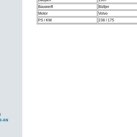
Baujahr
1967
Bauwerft
Bültjer
Motor
Volvo
PS / KW
238 / 175
R
R-AN