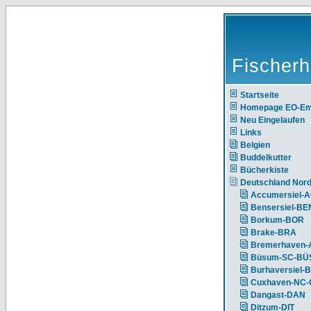
Fischerh
Startseite
Homepage EO-E
Neu Eingelaufen
Links
Belgien
Buddelkutter
Bücherkiste
Deutschland Nor
Accumersiel-
Bensersiel-BE
Borkum-BOR
Brake-BRA
Bremerhaven-
Büsum-SC-BÜ
Burhaversiel-
Cuxhaven-NC
Dangast-DAN
Ditzum-DIT