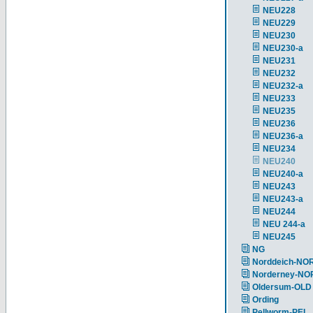
NEU228
NEU229
NEU230
NEU230-a
NEU231
NEU232
NEU232-a
NEU233
NEU235
NEU236
NEU236-a
NEU234
NEU240
NEU240-a
NEU243
NEU243-a
NEU244
NEU 244-a
NEU245
NG
Norddeich-NO
Norderney-NO
Oldersum-OLD
Ording
Pellworm-PEL