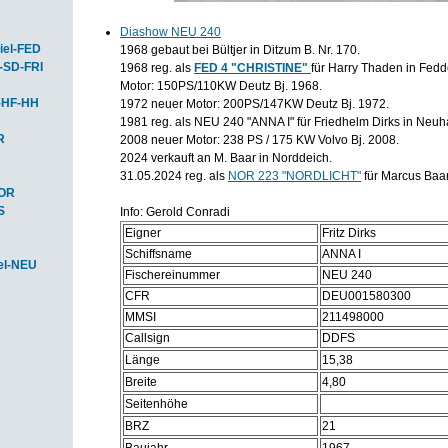
Diashow NEU 240
iel-FED
1968 gebaut bei Bültjer in Ditzum B. Nr. 170.
-SD-FRI
1968 reg. als
FED 4 "CHRISTINE"
für Harry Thaden in Fedd
Motor: 150PS/110KW Deutz Bj. 1968.
-HF-HH
1972 neuer Motor: 200PS/147KW Deutz Bj. 1972.
1981 reg. als NEU 240 "ANNA I" für Friedhelm Dirks in Neuha
R
2008 neuer Motor: 238 PS / 175 KW Volvo Bj. 2008.
2024 verkauft an M. Baar in Norddeich.
31.05.2024 reg. als
NOR 223 "NORDLICHT"
für Marcus Baar
HOR
S
Info: Gerold Conradi
Eigner
Fritz Dirks
Schiffsname
ANNA I
el-NEU
Fischereinummer
NEU 240
CFR
DEU001580300
MMSI
211498000
Callsign
DDFS
Länge
15,38
Breite
4,80
Seitenhöhe
BRZ
21