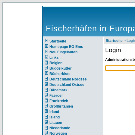
Fischerhäfen in Europ
Startseite
> Logi
Startseite
Homepage EO-Ems
Login
Neu Eingelaufen
Links
Administrationsb
Belgien
Buddelkutter
Bücherkiste
Deutschland Nordsee
Deutschland Ostsee
Dänemark
Faeroer
Frankreich
Großbritanien
Irland
Island
Litauen
Niederlande
Norwegen