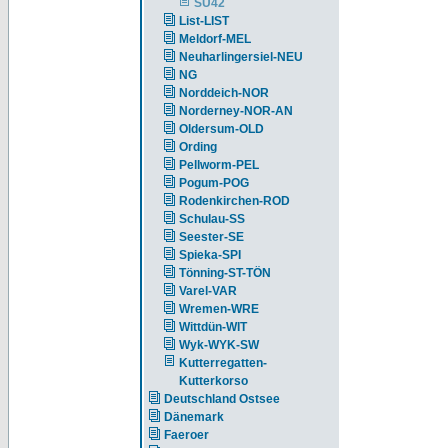
SU42
List-LIST
Meldorf-MEL
Neuharlingersiel-NEU
NG
Norddeich-NOR
Norderney-NOR-AN
Oldersum-OLD
Ording
Pellworm-PEL
Pogum-POG
Rodenkirchen-ROD
Schulau-SS
Seester-SE
Spieka-SPI
Tönning-ST-TÖN
Varel-VAR
Wremen-WRE
Wittdün-WIT
Wyk-WYK-SW
Kutterregatten-
Kutterkorso
Deutschland Ostsee
Dänemark
Faeroer