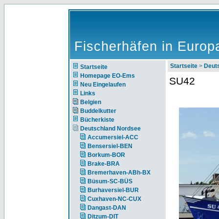
Fischerhäfen in Europ
Startseite
>
Deut
Startseite
Homepage EO-Ems
SU42
Neu Eingelaufen
Links
Belgien
Buddelkutter
Bücherkiste
Deutschland Nordsee
Accumersiel-ACC
Bensersiel-BEN
Borkum-BOR
Brake-BRA
Bremerhaven-ABh-BX
Büsum-SC-BÜS
Burhaversiel-BUR
Cuxhaven-NC-CUX
Dangast-DAN
Ditzum-DIT