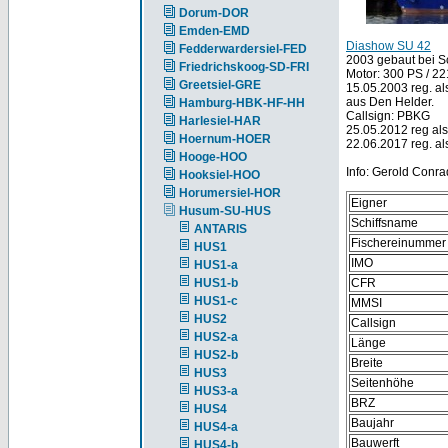
Dorum-DOR
Emden-EMD
Diashow SU 42
Fedderwardersiel-FED
2003 gebaut bei Sc
Friedrichskoog-SD-FRI
Motor: 300 PS / 2
Greetsiel-GRE
15.05.2003 reg. a
aus Den Helder.
Hamburg-HBK-HF-HH
Callsign: PBKG
Harlesiel-HAR
25.05.2012 reg al
Hoernum-HOER
22.06.2017 reg. al
Hooge-HOO
Info: Gerold Conra
Hooksiel-HOO
Horumersiel-HOR
Eigner
Husum-SU-HUS
Schiffsname
ANTARIS
Fischereinummer
HUS1
IMO
HUS1-a
HUS1-b
CFR
HUS1-c
MMSI
HUS2
Callsign
HUS2-a
Länge
HUS2-b
Breite
HUS3
Seitenhöhe
HUS3-a
BRZ
HUS4
Baujahr
HUS4-a
Bauwerft
HUS4-b