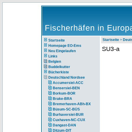
Fischerhäfen in Europ
Startseite
>
Deut
Startseite
Homepage EO-Ems
SU3-a
Neu Eingelaufen
Links
Belgien
Buddelkutter
Bücherkiste
Deutschland Nordsee
Accumersiel-ACC
Bensersiel-BEN
Borkum-BOR
Brake-BRA
Bremerhaven-ABh-BX
Büsum-SC-BÜS
Burhaversiel-BUR
Cuxhaven-NC-CUX
Dangast-DAN
Ditzum-DIT