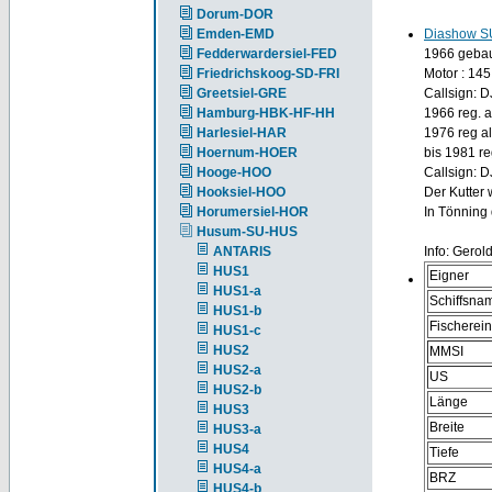
Dorum-DOR
Emden-EMD
Diashow S
Fedderwardersiel-FED
1966 gebaut
Friedrichskoog-SD-FRI
Motor : 145
Greetsiel-GRE
Callsign: 
Hamburg-HBK-HF-HH
1966 reg. 
Harlesiel-HAR
1976 reg a
Hoernum-HOER
bis 1981 re
Hooge-HOO
Callsign: 
Hooksiel-HOO
Der Kutter 
Horumersiel-HOR
In Tönning 
Husum-SU-HUS
ANTARIS
Info: Gerol
HUS1
Eigner
HUS1-a
Schiffsna
HUS1-b
Fischerei
HUS1-c
HUS2
MMSI
HUS2-a
US
HUS2-b
Länge
HUS3
Breite
HUS3-a
HUS4
Tiefe
HUS4-a
BRZ
HUS4-b