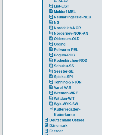
SU42
List-LIST
Meldorf-MEL
Neuharlingersiel-NEU
NG
Norddeich-NOR
Norderney-NOR-AN
Oldersum-OLD
Ording
Pellworm-PEL
Pogum-POG
Rodenkirchen-ROD
Schulau-SS
Seester-SE
Spieka-SPI
Tönning-ST-TÖN
Varel-VAR
Wremen-WRE
Wittdün-WIT
Wyk-WYK-SW
Kutterregatten-
Kutterkorso
Deutschland Ostsee
Dänemark
Faeroer