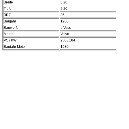
Breite
5,20
Tiefe
2,20
BRZ
36
Baujahr
1980
Bauwerft
L.Voss
Motor
Volvo
PS / KW
250 / 184
Baujahr Motor
1980