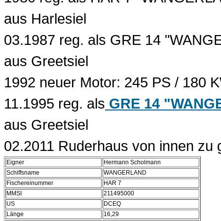
aus Harlesiel
03.1987 reg. als GRE 14 "WANG
aus Greetsiel
1992 neuer Motor: 245 PS / 180 
11.1995 reg. als
GRE 14 "WANG
aus Greetsiel
02.2011 Ruderhaus von innen zu g
Eigner
Hermann Scholmann
Schiffsname
WANGERLAND
Fischereinummer
HAR 7
MMSI
211495000
US
DCEQ
Länge
16,29