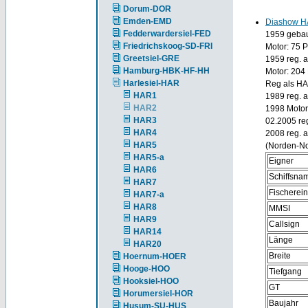
Dorum-DOR
Emden-EMD
Diashow H
Fedderwardersiel-FED
1959 gebaut
Friedrichskoog-SD-FRI
Motor: 75 
Greetsiel-GRE
1959 reg. 
Hamburg-HBK-HF-HH
Motor: 204
Harlesiel-HAR
Reg als HA
HAR1
1989 reg. 
HAR2
1998 Motor
HAR3
02.2005 re
HAR4
2008 reg. 
HAR5
(Norden-No
HAR5-a
Eigner
HAR6
Schiffsna
HAR7
Fischerei
HAR7-a
HAR8
MMSI
HAR9
Callsign
HAR14
Länge
HAR20
Breite
Hoernum-HOER
Hooge-HOO
Tiefgang
Hooksiel-HOO
GT
Horumersiel-HOR
Baujahr
Husum-SU-HUS