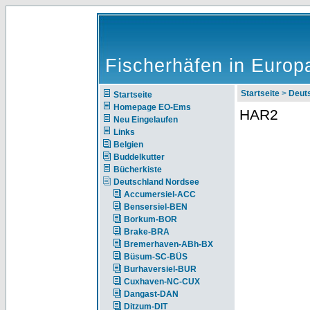
Fischerhäfen in Europ
Startseite
>
Deut
Startseite
Homepage EO-Ems
HAR2
Neu Eingelaufen
Links
Belgien
Buddelkutter
Bücherkiste
Deutschland Nordsee
Accumersiel-ACC
Bensersiel-BEN
Borkum-BOR
Brake-BRA
Bremerhaven-ABh-BX
Büsum-SC-BÜS
Burhaversiel-BUR
Cuxhaven-NC-CUX
Dangast-DAN
Ditzum-DIT