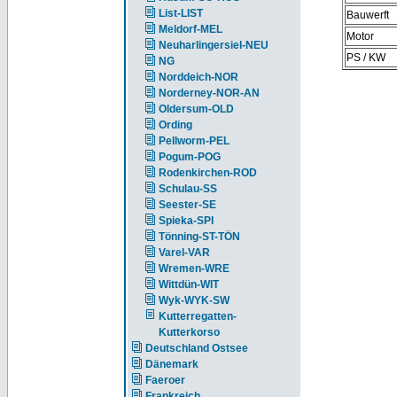
List-LIST
Bauwerft
Meldorf-MEL
Motor
Neuharlingersiel-NEU
PS / KW
NG
Norddeich-NOR
Norderney-NOR-AN
Oldersum-OLD
Ording
Pellworm-PEL
Pogum-POG
Rodenkirchen-ROD
Schulau-SS
Seester-SE
Spieka-SPI
Tönning-ST-TÖN
Varel-VAR
Wremen-WRE
Wittdün-WIT
Wyk-WYK-SW
Kutterregatten-
Kutterkorso
Deutschland Ostsee
Dänemark
Faeroer
Frankreich