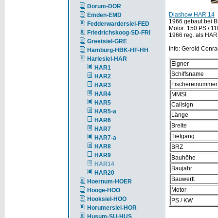
Dorum-DOR
Diashow HAR 14
Emden-EMD
1966 gebaut bei Bü
Fedderwardersiel-FED
Motor: 150 PS / 11
Friedrichskoog-SD-FRI
1966 reg. als HAR
Greetsiel-GRE
Info: Gerold Conra
Hamburg-HBK-HF-HH
Harlesiel-HAR
Eigner
HAR1
Schiffsname
HAR2
Fischereinummer
HAR3
HAR4
MMSI
HAR5
Callsign
HAR5-a
Länge
HAR6
Breite
HAR7
Tiefgang
HAR7-a
HAR8
BRZ
HAR9
Bauhöhe
HAR14
Baujahr
HAR20
Bauwerft
Hoernum-HOER
Motor
Hooge-HOO
Hooksiel-HOO
PS / KW
Horumersiel-HOR
Husum-SU-HUS