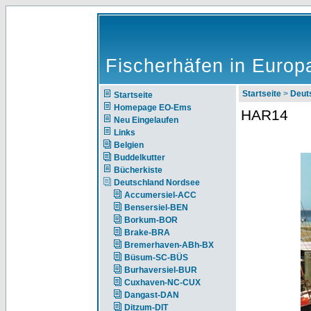
Fischerhäfen in Europ
Startseite
>
Deut
Startseite
Homepage EO-Ems
HAR14
Neu Eingelaufen
Links
Belgien
Buddelkutter
Bücherkiste
Deutschland Nordsee
Accumersiel-ACC
Bensersiel-BEN
Borkum-BOR
Brake-BRA
Bremerhaven-ABh-BX
Büsum-SC-BÜS
Burhaversiel-BUR
Cuxhaven-NC-CUX
Dangast-DAN
Ditzum-DIT