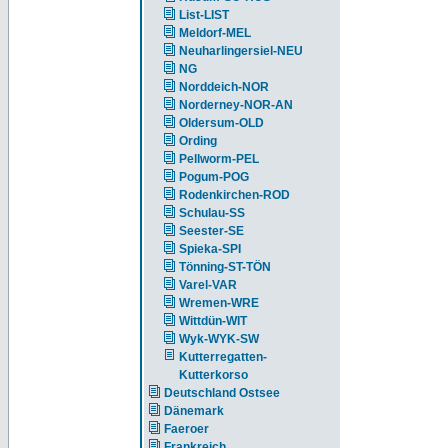
List-LIST
Meldorf-MEL
Neuharlingersiel-NEU
NG
Norddeich-NOR
Norderney-NOR-AN
Oldersum-OLD
Ording
Pellworm-PEL
Pogum-POG
Rodenkirchen-ROD
Schulau-SS
Seester-SE
Spieka-SPI
Tönning-ST-TÖN
Varel-VAR
Wremen-WRE
Wittdün-WIT
Wyk-WYK-SW
Kutterregatten-
Kutterkorso
Deutschland Ostsee
Dänemark
Faeroer
Frankreich