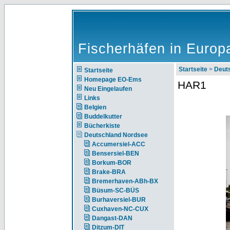
Fischerhäfen in Europ
Startseite
>
Deut
Startseite
Homepage EO-Ems
HAR1
Neu Eingelaufen
Links
Belgien
Buddelkutter
Bücherkiste
Deutschland Nordsee
Accumersiel-ACC
Bensersiel-BEN
Borkum-BOR
Brake-BRA
Bremerhaven-ABh-BX
Büsum-SC-BÜS
Burhaversiel-BUR
Cuxhaven-NC-CUX
Dangast-DAN
Ditzum-DIT