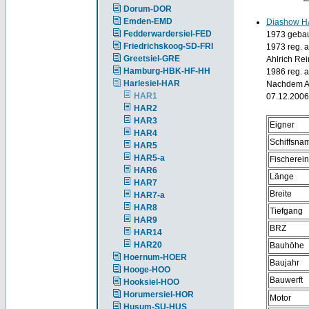
Dorum-DOR
Emden-EMD
Diashow H
Fedderwardersiel-FED
1973 gebaut
Friedrichskoog-SD-FRI
1973 reg. 
Greetsiel-GRE
Ahlrich Rei
Hamburg-HBK-HF-HH
1986 reg. 
Harlesiel-HAR
Nachdem Ahl
HAR1
07.12.2006 
HAR2
HAR3
Eigner
HAR4
Schiffsna
HAR5
HAR5-a
Fischerei
HAR6
Länge
HAR7
Breite
HAR7-a
HAR8
Tiefgang
HAR9
BRZ
HAR14
HAR20
Bauhöhe
Hoernum-HOER
Baujahr
Hooge-HOO
Bauwerft
Hooksiel-HOO
Horumersiel-HOR
Motor
Husum-SU-HUS