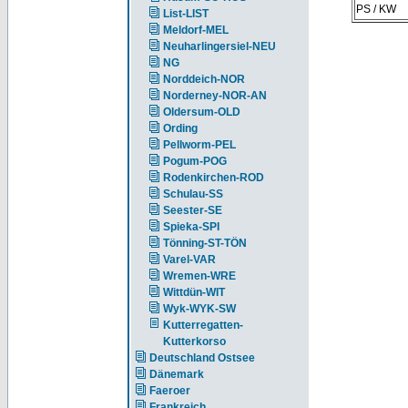
PS / KW
List-LIST
Meldorf-MEL
Neuharlingersiel-NEU
NG
Norddeich-NOR
Norderney-NOR-AN
Oldersum-OLD
Ording
Pellworm-PEL
Pogum-POG
Rodenkirchen-ROD
Schulau-SS
Seester-SE
Spieka-SPI
Tönning-ST-TÖN
Varel-VAR
Wremen-WRE
Wittdün-WIT
Wyk-WYK-SW
Kutterregatten-
Kutterkorso
Deutschland Ostsee
Dänemark
Faeroer
Frankreich