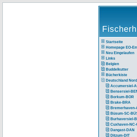
Fischerh
Startseite
Homepage EO-E
Neu Eingelaufen
Links
Belgien
Buddelkutter
Bücherkiste
Deutschland Nor
Accumersiel-
Bensersiel-BE
Borkum-BOR
Brake-BRA
Bremerhaven-
Büsum-SC-BÜ
Burhaversiel-
Cuxhaven-NC
Dangast-DAN
Ditzum-DIT