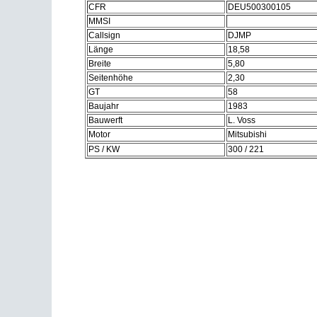
CFR
DEU500300105
MMSI
Callsign
DJMP
Länge
18,58
Breite
5,80
Seitenhöhe
2,30
GT
58
Baujahr
1983
Bauwerft
L. Voss
Motor
Mitsubishi
PS / KW
300 / 221