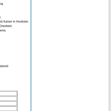
og.
.
) Kaiser in Hooksiel.
reetsiel.
erems
dereit