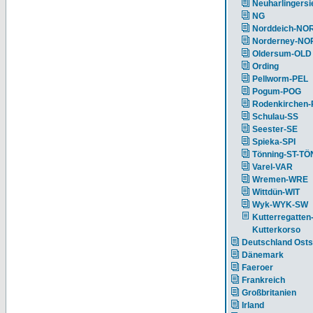
Neuharlingersi
NG
Norddeich-NO
Norderney-NO
Oldersum-OLD
Ording
Pellworm-PEL
Pogum-POG
Rodenkirchen
Schulau-SS
Seester-SE
Spieka-SPI
Tönning-ST-TÖ
Varel-VAR
Wremen-WRE
Wittdün-WIT
Wyk-WYK-SW
Kutterregatten
Kutterkorso
Deutschland Ost
Dänemark
Faeroer
Frankreich
Großbritanien
Irland