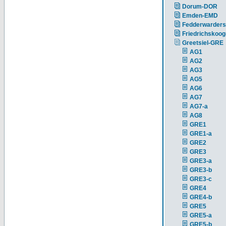
Dorum-DOR
Emden-EMD
Fedderwarders
Friedrichskoog
Greetsiel-GRE
AG1
AG2
AG3
AG5
AG6
AG7
AG7-a
AG8
GRE1
GRE1-a
GRE2
GRE3
GRE3-a
GRE3-b
GRE3-c
GRE4
GRE4-b
GRE5
GRE5-a
GRE5-b