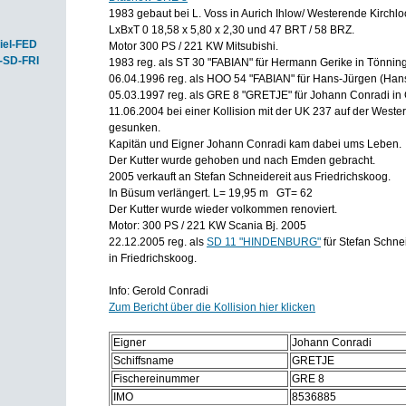
1983 gebaut bei L. Voss in Aurich Ihlow/ Westerende Kirchlo
LxBxT 0 18,58 x 5,80 x 2,30 und 47 BRT / 58 BRZ.
iel-FED
Motor 300 PS / 221 KW Mitsubishi.
-SD-FRI
1983 reg. als ST 30 "FABIAN" für Hermann Gerike in Tönning
06.04.1996 reg. als HOO 54 "FABIAN" für Hans-Jürgen (Hansi
05.03.1997 reg. als GRE 8 "GRETJE" für Johann Conradi in G
11.06.2004 bei einer Kollision mit der UK 237 auf der West
gesunken.
Kapitän und Eigner Johann Conradi kam dabei ums Leben.
Der Kutter wurde gehoben und nach Emden gebracht.
2005 verkauft an Stefan Schneidereit aus Friedrichskoog.
In Büsum verlängert. L= 19,95 m GT= 62
Der Kutter wurde wieder volkommen renoviert.
Motor: 300 PS / 221 KW Scania Bj. 2005
22.12.2005 reg. als
SD 11 "HINDENBURG"
für Stefan Schnei
in Friedrichskoog.
Info: Gerold Conradi
Zum Bericht über die Kollision hier klicken
Eigner
Johann Conradi
Schiffsname
GRETJE
Fischereinummer
GRE 8
IMO
8536885