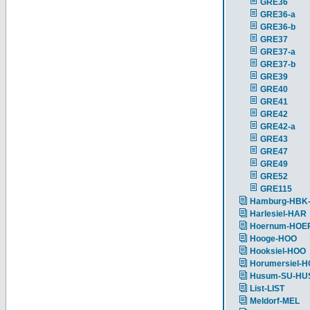
GRE36
GRE36-a
GRE36-b
GRE37
GRE37-a
GRE37-b
GRE39
GRE40
GRE41
GRE42
GRE42-a
GRE43
GRE47
GRE49
GRE52
GRE115
Hamburg-HBK
Harlesiel-HAR
Hoernum-HOE
Hooge-HOO
Hooksiel-HOO
Horumersiel-
Husum-SU-HU
List-LIST
Meldorf-MEL