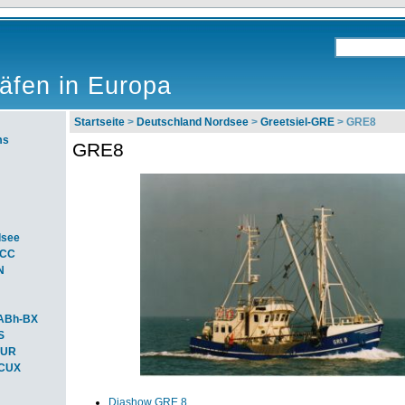
äfen in Europa
Startseite
>
Deutschland Nordsee
>
Greetsiel-GRE
> GRE8
ms
GRE8
dsee
ACC
N
ABh-BX
S
BUR
-CUX
Diashow GRE 8