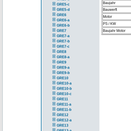
Baujahr
GRE5-c
GRE5-d
Bauwerft
GRE6
Motor
GRE6-a
PS / KW
GRE6-b
GRE7
Baujahr Motor
GRE7-a
GRE7-b
GRE7-c
GRE8
GRE8-a
GRE9
GRE9-a
GRE9-b
GRE10
GRE10-a
GRE10-b
GRE10-c
GRE11
GRE11-a
GRE11-b
GRE12
GRE12-a
GRE13
GRE13-a