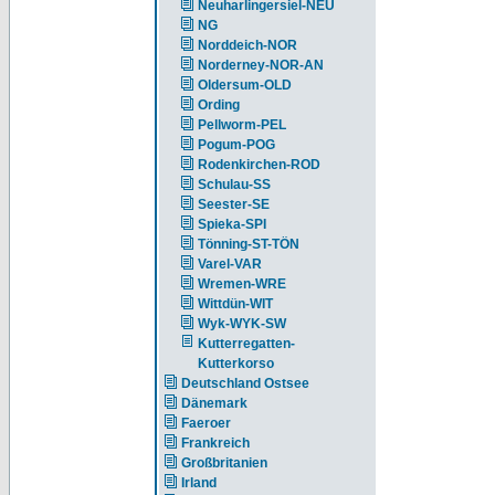
Neuharlingersiel-NEU
NG
Norddeich-NOR
Norderney-NOR-AN
Oldersum-OLD
Ording
Pellworm-PEL
Pogum-POG
Rodenkirchen-ROD
Schulau-SS
Seester-SE
Spieka-SPI
Tönning-ST-TÖN
Varel-VAR
Wremen-WRE
Wittdün-WIT
Wyk-WYK-SW
Kutterregatten-
Kutterkorso
Deutschland Ostsee
Dänemark
Faeroer
Frankreich
Großbritanien
Irland