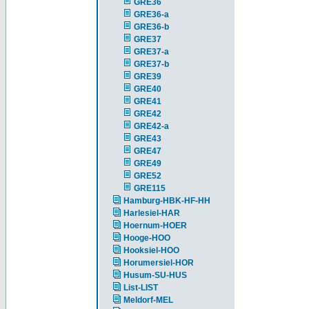
GRE36
GRE36-a
GRE36-b
GRE37
GRE37-a
GRE37-b
GRE39
GRE40
GRE41
GRE42
GRE42-a
GRE43
GRE47
GRE49
GRE52
GRE115
Hamburg-HBK-HF-HH
Harlesiel-HAR
Hoernum-HOER
Hooge-HOO
Hooksiel-HOO
Horumersiel-HOR
Husum-SU-HUS
List-LIST
Meldorf-MEL