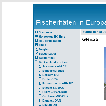
Fischerhäfen in Europ
Startseite
>
Deut
Startseite
Homepage EO-Ems
GRE35
Neu Eingelaufen
Links
Belgien
Buddelkutter
Bücherkiste
Deutschland Nordsee
Accumersiel-ACC
Bensersiel-BEN
Borkum-BOR
Brake-BRA
Bremerhaven-ABh-BX
Büsum-SC-BÜS
Burhaversiel-BUR
Cuxhaven-NC-CUX
Dangast-DAN
Ditzum-DIT