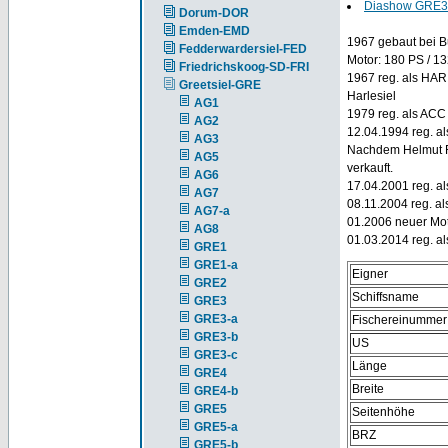
Diashow GRE3
Dorum-DOR
Emden-EMD
1967 gebaut bei Bü
Fedderwardersiel-FED
Motor: 180 PS / 1
Friedrichskoog-SD-FRI
1967 reg. als HA
Greetsiel-GRE
Harlesiel
AG1
1979 reg. als ACC
AG2
12.04.1994 reg. a
AG3
Nachdem Helmut Fi
AG5
verkauft.
AG6
17.04.2001 reg. 
AG7
08.11.2004 reg. 
AG7-a
01.2006 neuer Mot
AG8
01.03.2014 reg. 
GRE1
GRE1-a
Eigner
GRE2
Schiffsname
GRE3
GRE3-a
Fischereinummer
GRE3-b
US
GRE3-c
Länge
GRE4
Breite
GRE4-b
GRE5
Seitenhöhe
GRE5-a
BRZ
GRE5-b