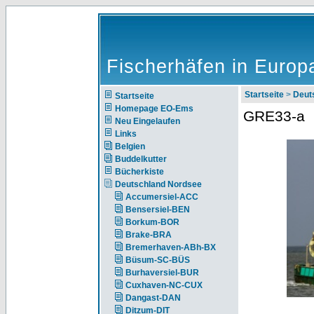
Fischerhäfen in Europ
Startseite
>
Deut
Startseite
Homepage EO-Ems
GRE33-a
Neu Eingelaufen
Links
Belgien
Buddelkutter
Bücherkiste
Deutschland Nordsee
Accumersiel-ACC
Bensersiel-BEN
Borkum-BOR
Brake-BRA
Bremerhaven-ABh-BX
Büsum-SC-BÜS
Burhaversiel-BUR
Cuxhaven-NC-CUX
Dangast-DAN
Ditzum-DIT