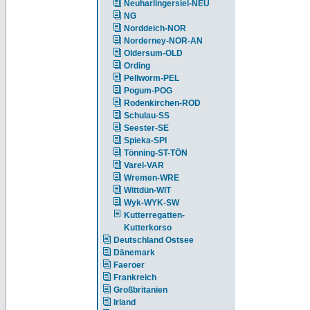
Neuharlingersiel-NEU
NG
Norddeich-NOR
Norderney-NOR-AN
Oldersum-OLD
Ording
Pellworm-PEL
Pogum-POG
Rodenkirchen-ROD
Schulau-SS
Seester-SE
Spieka-SPI
Tönning-ST-TÖN
Varel-VAR
Wremen-WRE
Wittdün-WIT
Wyk-WYK-SW
Kutterregatten-
Kutterkorso
Deutschland Ostsee
Dänemark
Faeroer
Frankreich
Großbritanien
Irland