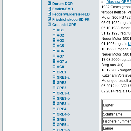
Diashow GRE 
Dorum-DOR
1982 Casco gebaut
Emden-EMD
fertiggestellt bei
Fedderwardersiel-FED
Motor: 300 PS / 22
Friedrichskoog-SD-FRI
05.07.1982 reg. a
Greetsiel-GRE
06.10.1988 Motor:
AG1
31.12.1993 reg. fü
AG2
Neuer Motor: 500 
AG3
01.1996 reg. als
U
AG5
10.1999 umgebaut:
AG6
Neuer Motor: 580 P
AG7
17.03.2000 reg. 
AG7-a
Berg aus Urk)
AG8
18.12.2007 wegen 
GRE1
Kutter am Vorstev
GRE1-a
Motor gedrosselt 
GRE2
05.2012 bei VCU / 
GRE3
02.2014 reg. als 
GRE3-a
GRE3-b
GRE3-c
Eigner
GRE4
GRE4-b
Schiffsname
GRE5
Fischereinummer
GRE5-a
Länge
GRE5-b