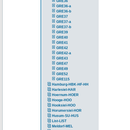
GRE36
GRE36-a
GRE36-b
GRE37
GRE37-a
GRE37-b
GRE39
GRE40
GRE41
GRE42
GRE42-a
GRE43
GRE47
GRE49
GRE52
GRE115
Hamburg-HBK-HF-HH
Harlesiel-HAR
Hoernum-HOER
Hooge-HOO
Hooksiel-HOO
Horumersiel-HOR
Husum-SU-HUS
List-LIST
Meldorf-MEL