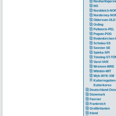
Neuharlingersi
NG
Norddeich-NO
Norderney-NO
Oldersum-OLD
Ording
Pellworm-PEL
Pogum-POG
Rodenkirchen
Schulau-SS
Seester-SE
Spieka-SPI
Tönning-ST-TÖ
Varel-VAR
Wremen-WRE
Wittdün-WIT
Wyk-WYK-SW
Kutterregatten
Kutterkorso
Deutschland Ost
Dänemark
Faeroer
Frankreich
Großbritanien
Irland