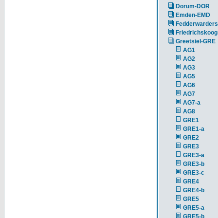
Dorum-DOR
Emden-EMD
Fedderwarders
Friedrichskoog
Greetsiel-GRE
AG1
AG2
AG3
AG5
AG6
AG7
AG7-a
AG8
GRE1
GRE1-a
GRE2
GRE3
GRE3-a
GRE3-b
GRE3-c
GRE4
GRE4-b
GRE5
GRE5-a
GRE5-b