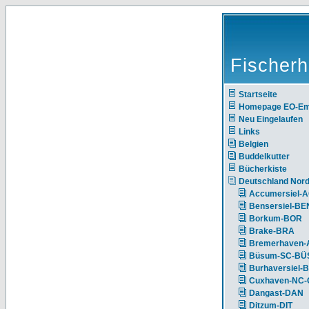
Fischerh
Startseite
Homepage EO-E
Neu Eingelaufen
Links
Belgien
Buddelkutter
Bücherkiste
Deutschland Nor
Accumersiel-
Bensersiel-BE
Borkum-BOR
Brake-BRA
Bremerhaven-
Büsum-SC-BÜ
Burhaversiel-
Cuxhaven-NC
Dangast-DAN
Ditzum-DIT