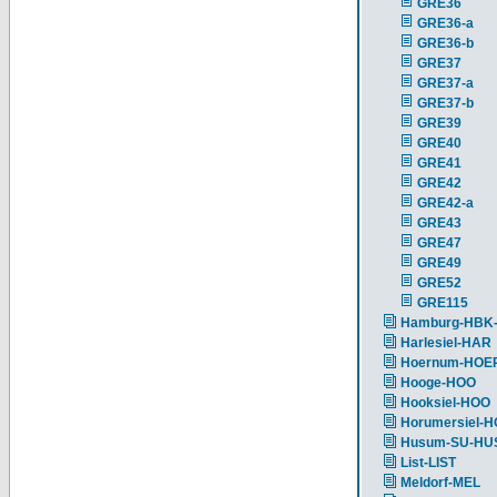
GRE36
GRE36-a
GRE36-b
GRE37
GRE37-a
GRE37-b
GRE39
GRE40
GRE41
GRE42
GRE42-a
GRE43
GRE47
GRE49
GRE52
GRE115
Hamburg-HBK
Harlesiel-HAR
Hoernum-HOE
Hooge-HOO
Hooksiel-HOO
Horumersiel-
Husum-SU-HU
List-LIST
Meldorf-MEL