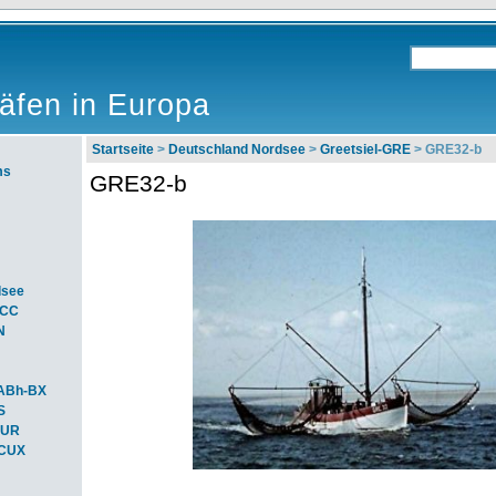
äfen in Europa
Startseite
>
Deutschland Nordsee
>
Greetsiel-GRE
> GRE32-b
ms
GRE32-b
dsee
ACC
N
ABh-BX
S
BUR
-CUX