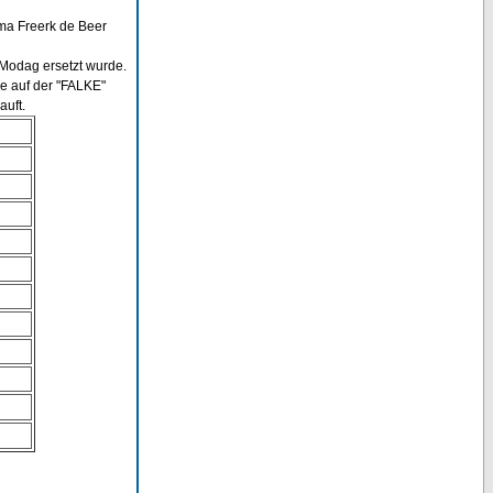
ma Freerk de Beer
 Modag ersetzt wurde.
e auf der "FALKE"
auft.