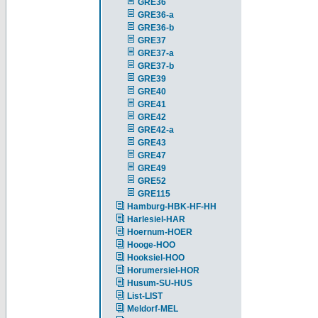
GRE36
GRE36-a
GRE36-b
GRE37
GRE37-a
GRE37-b
GRE39
GRE40
GRE41
GRE42
GRE42-a
GRE43
GRE47
GRE49
GRE52
GRE115
Hamburg-HBK-HF-HH
Harlesiel-HAR
Hoernum-HOER
Hooge-HOO
Hooksiel-HOO
Horumersiel-HOR
Husum-SU-HUS
List-LIST
Meldorf-MEL