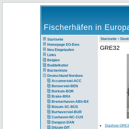
Fischerhäfen in Europ
Startseite
>
Deut
Startseite
Homepage EO-Ems
GRE32
Neu Eingelaufen
Links
Belgien
Buddelkutter
Bücherkiste
Deutschland Nordsee
Accumersiel-ACC
Bensersiel-BEN
Borkum-BOR
Brake-BRA
Bremerhaven-ABh-BX
Büsum-SC-BÜS
Burhaversiel-BUR
Cuxhaven-NC-CUX
Dangast-DAN
Diashow GRE3
Ditzum-DIT