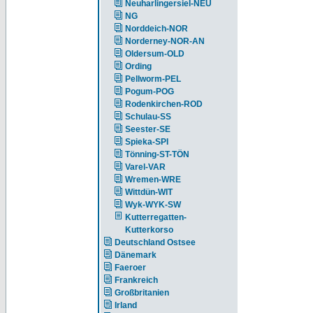
Neuharlingersiel-NEU
NG
Norddeich-NOR
Norderney-NOR-AN
Oldersum-OLD
Ording
Pellworm-PEL
Pogum-POG
Rodenkirchen-ROD
Schulau-SS
Seester-SE
Spieka-SPI
Tönning-ST-TÖN
Varel-VAR
Wremen-WRE
Wittdün-WIT
Wyk-WYK-SW
Kutterregatten-
Kutterkorso
Deutschland Ostsee
Dänemark
Faeroer
Frankreich
Großbritanien
Irland