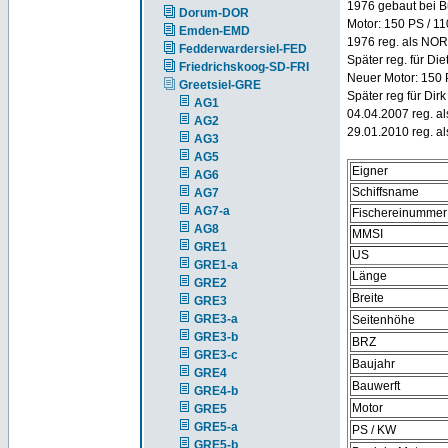
1976 gebaut bei Bü
Dorum-DOR
Motor: 150 PS / 1
Emden-EMD
1976 reg. als NO
Fedderwardersiel-FED
Später reg. für Di
Friedrichskoog-SD-FRI
Neuer Motor: 150
Greetsiel-GRE
Später reg für Dir
AG1
04.04.2007 reg. a
AG2
29.01.2010 reg. a
AG3
AG5
Eigner
AG6
Schiffsname
AG7
AG7-a
Fischereinummer
AG8
MMSI
GRE1
US
GRE1-a
Länge
GRE2
Breite
GRE3
GRE3-a
Seitenhöhe
GRE3-b
BRZ
GRE3-c
Baujahr
GRE4
Bauwerft
GRE4-b
Motor
GRE5
GRE5-a
PS / KW
GRE5-b