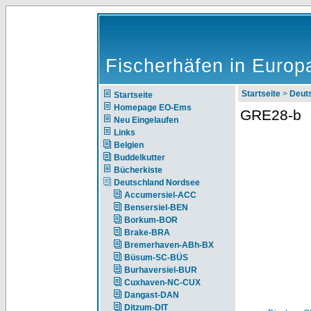
Fischerhäfen in Europ
Startseite
>
Deut
Startseite
Homepage EO-Ems
GRE28-b
Neu Eingelaufen
Links
Belgien
Buddelkutter
Bücherkiste
Deutschland Nordsee
Accumersiel-ACC
Bensersiel-BEN
Borkum-BOR
Brake-BRA
Bremerhaven-ABh-BX
Büsum-SC-BÜS
Burhaversiel-BUR
Cuxhaven-NC-CUX
Dangast-DAN
Ditzum-DIT