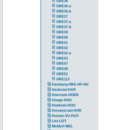
GRE36
GRE36-a
GRE36-b
GRE37
GRE37-a
GRE37-b
GRE39
GRE40
GRE41
GRE42
GRE42-a
GRE43
GRE47
GRE49
GRE52
GRE115
Hamburg-HBK-HF-HH
Harlesiel-HAR
Hoernum-HOER
Hooge-HOO
Hooksiel-HOO
Horumersiel-HOR
Husum-SU-HUS
List-LIST
Meldorf-MEL