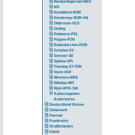
Neuharlingersiel-NEU
NG
Norddeich-NOR
Norderney-NOR-AN
Oldersum-OLD
Ording
Pellworm-PEL
Pogum-POG
Rodenkirchen-ROD
Schulau-SS
Seester-SE
Spieka-SPI
Tönning-ST-TÖN
Varel-VAR
Wremen-WRE
Wittdün-WIT
Wyk-WYK-SW
Kutterregatten-
Kutterkorso
Deutschland Ostsee
Dänemark
Faeroer
Frankreich
Großbritanien
Irland