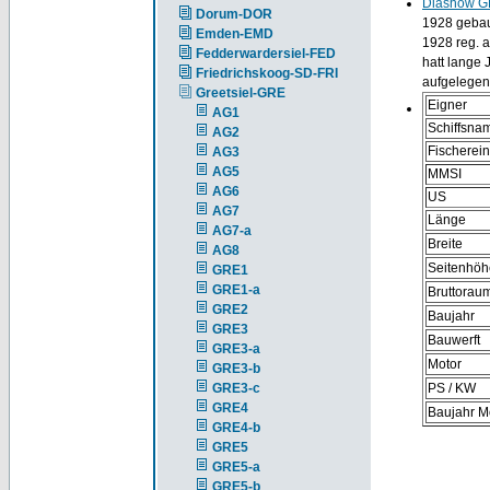
Diashow G
Dorum-DOR
1928 gebau
Emden-EMD
1928 reg. 
Fedderwardersiel-FED
hatt lange 
Friedrichskoog-SD-FRI
aufgelegen
Greetsiel-GRE
Eigner
AG1
Schiffsna
AG2
Fischerei
AG3
AG5
MMSI
AG6
US
AG7
Länge
AG7-a
Breite
AG8
Seitenhöh
GRE1
GRE1-a
Bruttorau
GRE2
Baujahr
GRE3
Bauwerft
GRE3-a
Motor
GRE3-b
GRE3-c
PS / KW
GRE4
Baujahr M
GRE4-b
GRE5
GRE5-a
GRE5-b