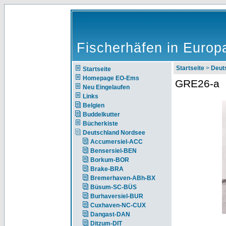
Fischerhäfen in Europ
Startseite
>
Deut
Startseite
Homepage EO-Ems
GRE26-a
Neu Eingelaufen
Links
Belgien
Buddelkutter
Bücherkiste
Deutschland Nordsee
Accumersiel-ACC
Bensersiel-BEN
Borkum-BOR
Brake-BRA
Bremerhaven-ABh-BX
Büsum-SC-BÜS
Burhaversiel-BUR
Cuxhaven-NC-CUX
Dangast-DAN
Ditzum-DIT