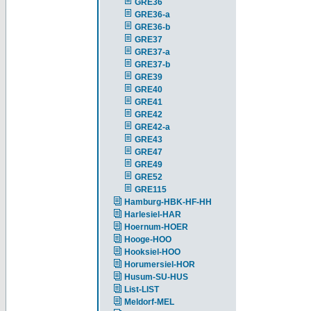
GRE36
GRE36-a
GRE36-b
GRE37
GRE37-a
GRE37-b
GRE39
GRE40
GRE41
GRE42
GRE42-a
GRE43
GRE47
GRE49
GRE52
GRE115
Hamburg-HBK-HF-HH
Harlesiel-HAR
Hoernum-HOER
Hooge-HOO
Hooksiel-HOO
Horumersiel-HOR
Husum-SU-HUS
List-LIST
Meldorf-MEL