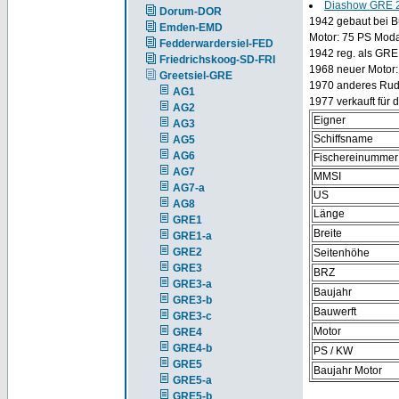
Diashow GRE 
Dorum-DOR
1942 gebaut bei Bü
Emden-EMD
Motor: 75 PS Mod
Fedderwardersiel-FED
1942 reg. als GRE
Friedrichskoog-SD-FRI
1968 neuer Motor
Greetsiel-GRE
1970 anderes Rude
AG1
1977 verkauft für di
AG2
Eigner
AG3
Schiffsname
AG5
AG6
Fischereinummer
AG7
MMSI
AG7-a
US
AG8
Länge
GRE1
Breite
GRE1-a
GRE2
Seitenhöhe
GRE3
BRZ
GRE3-a
Baujahr
GRE3-b
Bauwerft
GRE3-c
Motor
GRE4
GRE4-b
PS / KW
GRE5
Baujahr Motor
GRE5-a
GRE5-b