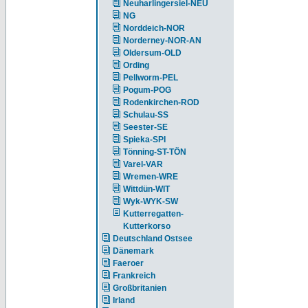
Neuharlingersiel-NEU
NG
Norddeich-NOR
Norderney-NOR-AN
Oldersum-OLD
Ording
Pellworm-PEL
Pogum-POG
Rodenkirchen-ROD
Schulau-SS
Seester-SE
Spieka-SPI
Tönning-ST-TÖN
Varel-VAR
Wremen-WRE
Wittdün-WIT
Wyk-WYK-SW
Kutterregatten-
Kutterkorso
Deutschland Ostsee
Dänemark
Faeroer
Frankreich
Großbritanien
Irland