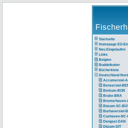
Fischerh
Startseite
Homepage EO-E
Neu Eingelaufen
Links
Belgien
Buddelkutter
Bücherkiste
Deutschland Nor
Accumersiel-
Bensersiel-BE
Borkum-BOR
Brake-BRA
Bremerhaven-
Büsum-SC-BÜ
Burhaversiel-
Cuxhaven-NC
Dangast-DAN
Ditzum-DIT