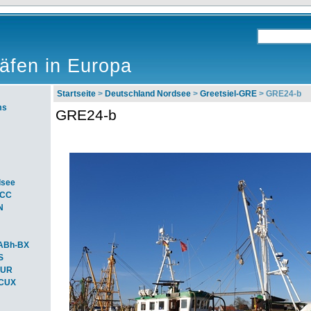
äfen in Europa
Startseite
>
Deutschland Nordsee
>
Greetsiel-GRE
> GRE24-b
ms
GRE24-b
dsee
ACC
N
ABh-BX
S
BUR
-CUX