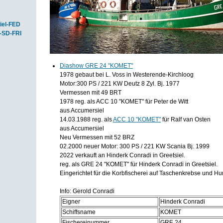
iel-FED
-SD-FRI
Diashow GRE 24 "KOMET"
1978 gebaut bei L. Voss in Westerende-Kirchloog
Motor:300 PS / 221 KW Deutz 8 Zyl. Bj. 1977
Vermessen mit 49 BRT
1978 reg. als ACC 10 "KOMET" für Peter de Witt
aus Accumersiel
14.03.1988 reg. als
ACC 10 "KOMET"
für Ralf van Osten
aus Accumersiel
Neu Vermessen mit 52 BRZ
02.2000 neuer Motor: 300 PS / 221 KW Scania Bj. 1999
2022 verkauft an Hinderk Conradi in Greetsiel.
reg. als GRE 24 "KOMET" für Hinderk Conradi in Greetsiel.
Eingerichtet für die Korbfischerei auf Taschenkrebse und H
Info: Gerold Conradi
Eigner
Hinderk Conradi
Schiffsname
KOMET
Fischereinummer
GRE 24