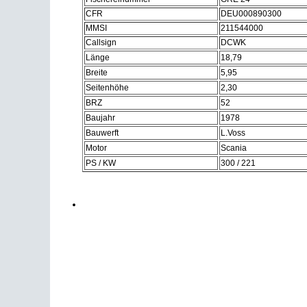
CFR
DEU000890300
MMSI
211544000
Callsign
DCWK
Länge
18,79
Breite
5,95
Seitenhöhe
2,30
BRZ
52
Baujahr
1978
Bauwerft
L.Voss
Motor
Scania
PS / KW
300 / 221