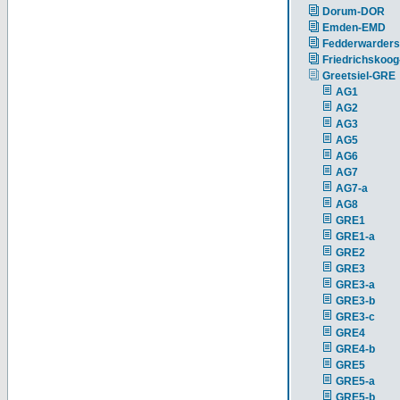
Dorum-DOR
Emden-EMD
Fedderwarders
Friedrichskoog
Greetsiel-GRE
AG1
AG2
AG3
AG5
AG6
AG7
AG7-a
AG8
GRE1
GRE1-a
GRE2
GRE3
GRE3-a
GRE3-b
GRE3-c
GRE4
GRE4-b
GRE5
GRE5-a
GRE5-b