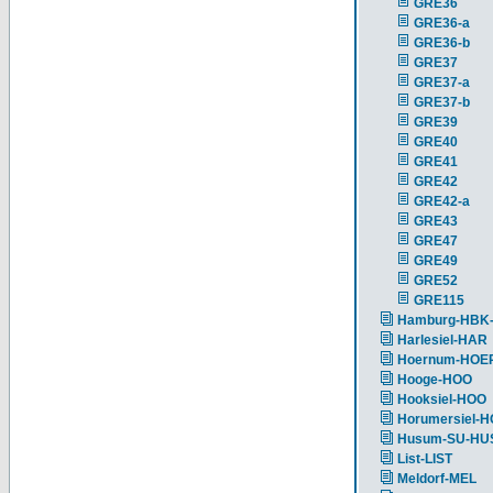
GRE36
GRE36-a
GRE36-b
GRE37
GRE37-a
GRE37-b
GRE39
GRE40
GRE41
GRE42
GRE42-a
GRE43
GRE47
GRE49
GRE52
GRE115
Hamburg-HBK
Harlesiel-HAR
Hoernum-HOE
Hooge-HOO
Hooksiel-HOO
Horumersiel-
Husum-SU-HU
List-LIST
Meldorf-MEL