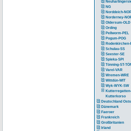
Neuharlingersi
NG
Norddeich-NO
Norderney-NO
Oldersum-OLD
Ording
Pellworm-PEL
Pogum-POG
Rodenkirchen
Schulau-SS
Seester-SE
Spieka-SPI
Tönning-ST-TÖ
Varel-VAR
Wremen-WRE
Wittdün-WIT
Wyk-WYK-SW
Kutterregatten
Kutterkorso
Deutschland Ost
Dänemark
Faeroer
Frankreich
Großbritanien
Irland