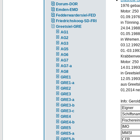
Diashow G
Dorum-DOR
1976 gebaut
Emden-EMD
Motor: 250
Fedderwardersiel-FED
01.09.1976 
Friedrichskoog-SD-FRI
in Tönning.
Greetsiel-GRE
24.04.1988 
AG1
01.05.1988
AG2
in Wremen.
AG3
03.12.1992 
AG5
01.-03.1993
AG6
Krabbenver
AG7
Motor: 250
AG7-a
14.01.1993 
AG8
in Greetsiel
GRE1
12.05.1993
GRE1-a
aus Greetsi
GRE2
01.2014 ne
GRE3
GRE3-a
Info: Gerol
GRE3-b
Eigner
GRE3-c
Schiffsna
GRE4
Fischerei
GRE4-b
IMO
GRE5
MMSI
GRE5-a
GRE5-b
CFR