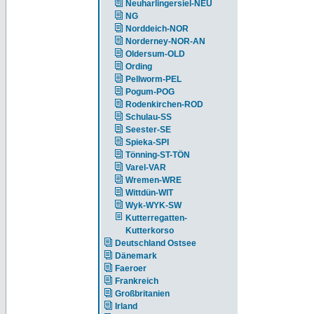
Neuharlingersiel-NEU
NG
Norddeich-NOR
Norderney-NOR-AN
Oldersum-OLD
Ording
Pellworm-PEL
Pogum-POG
Rodenkirchen-ROD
Schulau-SS
Seester-SE
Spieka-SPI
Tönning-ST-TÖN
Varel-VAR
Wremen-WRE
Wittdün-WIT
Wyk-WYK-SW
Kutterregatten-
Kutterkorso
Deutschland Ostsee
Dänemark
Faeroer
Frankreich
Großbritanien
Irland