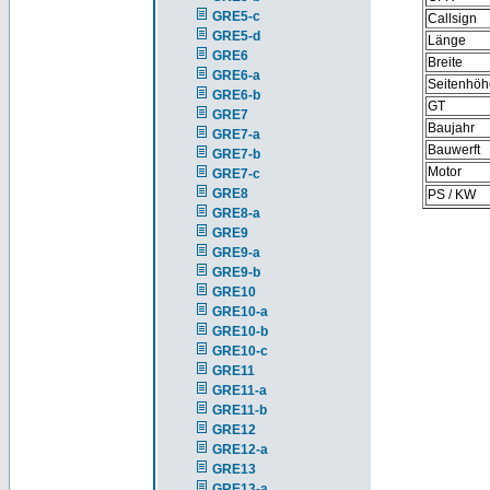
GRE5-c
Callsign
GRE5-d
Länge
GRE6
Breite
GRE6-a
Seitenhöh
GRE6-b
GT
GRE7
Baujahr
GRE7-a
Bauwerft
GRE7-b
Motor
GRE7-c
GRE8
PS / KW
GRE8-a
GRE9
GRE9-a
GRE9-b
GRE10
GRE10-a
GRE10-b
GRE10-c
GRE11
GRE11-a
GRE11-b
GRE12
GRE12-a
GRE13
GRE13-a