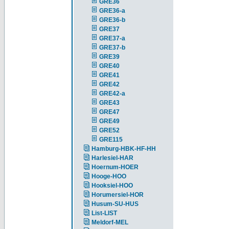
GRE36
GRE36-a
GRE36-b
GRE37
GRE37-a
GRE37-b
GRE39
GRE40
GRE41
GRE42
GRE42-a
GRE43
GRE47
GRE49
GRE52
GRE115
Hamburg-HBK-HF-HH
Harlesiel-HAR
Hoernum-HOER
Hooge-HOO
Hooksiel-HOO
Horumersiel-HOR
Husum-SU-HUS
List-LIST
Meldorf-MEL