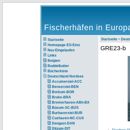
Fischerhäfen in Europ
Startseite
>
Deut
Startseite
Homepage EO-Ems
GRE23-b
Neu Eingelaufen
Links
Belgien
Buddelkutter
Bücherkiste
Deutschland Nordsee
Accumersiel-ACC
Bensersiel-BEN
Borkum-BOR
Brake-BRA
Bremerhaven-ABh-BX
Büsum-SC-BÜS
Burhaversiel-BUR
Cuxhaven-NC-CUX
Dangast-DAN
Ditzum-DIT