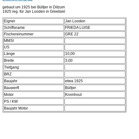
gebaut um 1925 bei Bültjer in Ditzum
1925 reg. für Jan Looden in Greetsiel
Eigner
Jan Looden
Schiffsname
FRIEDA LUISE
Fischereinummer
GRE 22
MMSI
US
Länge
10,00
Breite
3,00
Tiefgang
BRZ
Baujahr
etwa 1925
Bauwerft
Bültjer
Motor
Kromhout
PS / KW
Baujahr Motor