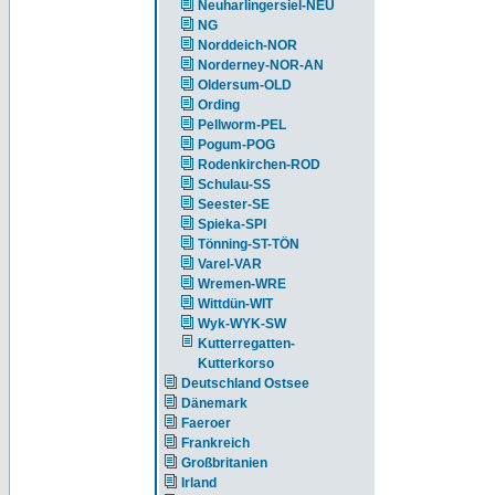
Neuharlingersiel-NEU
NG
Norddeich-NOR
Norderney-NOR-AN
Oldersum-OLD
Ording
Pellworm-PEL
Pogum-POG
Rodenkirchen-ROD
Schulau-SS
Seester-SE
Spieka-SPI
Tönning-ST-TÖN
Varel-VAR
Wremen-WRE
Wittdün-WIT
Wyk-WYK-SW
Kutterregatten-
Kutterkorso
Deutschland Ostsee
Dänemark
Faeroer
Frankreich
Großbritanien
Irland