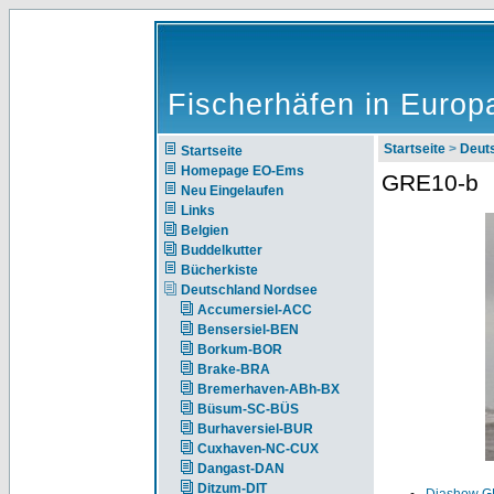
Fischerhäfen in Europ
Startseite
>
Deut
Startseite
Homepage EO-Ems
GRE10-b
Neu Eingelaufen
Links
Belgien
Buddelkutter
Bücherkiste
Deutschland Nordsee
Accumersiel-ACC
Bensersiel-BEN
Borkum-BOR
Brake-BRA
Bremerhaven-ABh-BX
Büsum-SC-BÜS
Burhaversiel-BUR
Cuxhaven-NC-CUX
Dangast-DAN
Ditzum-DIT