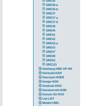
GRE36
GRE36-a
GRE36-b
GRE37
GRE37-a
GRE37-b
GRE39
GRE40
GRE41
GRE42
GRE42-a
GRE43
GRE47
GRE49
GRE52
GRE115
Hamburg-HBK-HF-HH
Harlesiel-HAR
Hoernum-HOER
Hooge-HOO
Hooksiel-HOO
Horumersiel-HOR
Husum-SU-HUS
List-LIST
Meldorf-MEL