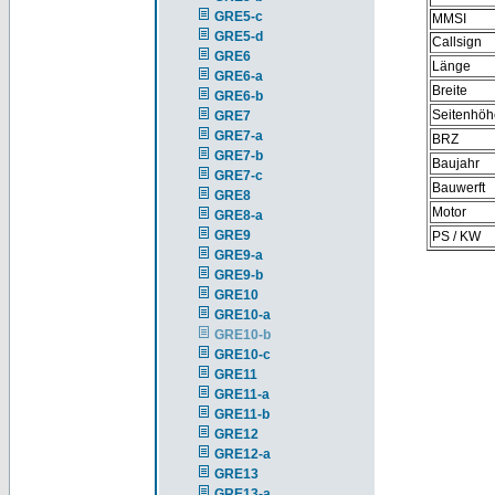
GRE5-c
MMSI
GRE5-d
Callsign
GRE6
Länge
GRE6-a
Breite
GRE6-b
Seitenhöh
GRE7
GRE7-a
BRZ
GRE7-b
Baujahr
GRE7-c
Bauwerft
GRE8
Motor
GRE8-a
GRE9
PS / KW
GRE9-a
GRE9-b
GRE10
GRE10-a
GRE10-b
GRE10-c
GRE11
GRE11-a
GRE11-b
GRE12
GRE12-a
GRE13
GRE13-a