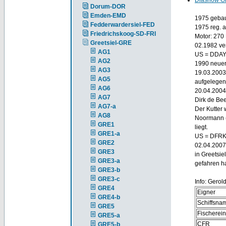
Diashow G
Dorum-DOR
Emden-EMD
1975 gebaut
Fedderwardersiel-FED
1975 reg. a
Friedrichskoog-SD-FRI
Motor: 270 
Greetsiel-GRE
02.1982 ver
AG1
US = DDA
AG2
1990 neuer
AG3
19.03.2003
AG5
aufgelegen
AG6
20.04.2004
AG7
Dirk de Bee
AG7-a
Der Kutter
AG8
Noormann (D
GRE1
liegt.
GRE1-a
US = DFR
GRE2
02.04.2007 
GRE3
in Greetsie
GRE3-a
gefahren ha
GRE3-b
GRE3-c
Info: Gerol
GRE4
Eigner
GRE4-b
Schiffsna
GRE5
Fischerei
GRE5-a
CFR
GRE5-b