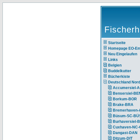
Fischerh
Startseite
Homepage EO-E
Neu Eingelaufen
Links
Belgien
Buddelkutter
Bücherkiste
Deutschland Nor
Accumersiel-
Bensersiel-BE
Borkum-BOR
Brake-BRA
Bremerhaven-
Büsum-SC-BÜ
Burhaversiel-
Cuxhaven-NC
Dangast-DAN
Ditzum-DIT