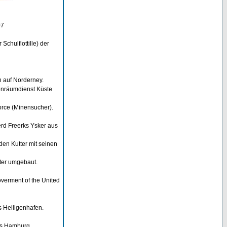
07
chulflottille) der
n auf Norderney.
enräumdienst Küste
rce (Minensucher).
rd Freerks Ysker aus
den Kutter mit seinen
ter umgebaut.
overment of the United
 Heiligenhafen.
us Hamburg.