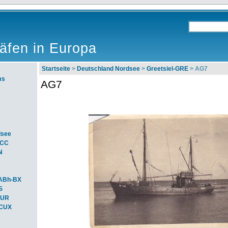
äfen in Europa
Startseite
>
Deutschland Nordsee
>
Greetsiel-GRE
> AG7
ms
AG7
dsee
ACC
N
ABh-BX
S
BUR
-CUX