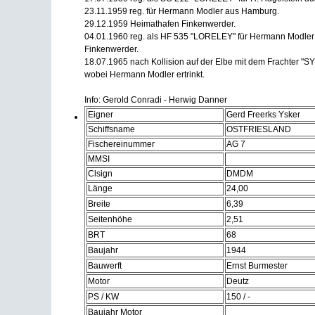
23.11.1959 reg. für Hermann Modler aus Hamburg.
29.12.1959 Heimathafen Finkenwerder.
04.01.1960 reg. als HF 535 "LORELEY" für Hermann Modle
Finkenwerder.
18.07.1965 nach Kollision auf der Elbe mit dem Frachter "
wobei Hermann Modler ertrinkt.
Info: Gerold Conradi - Herwig Danner
Eigner
Gerd Freerks Ysker
Schiffsname
OSTFRIESLAND
Fischereinummer
AG 7
MMSI
Clsign
DMDM
Länge
24,00
Breite
6,39
Seitenhöhe
2,51
BRT
68
Baujahr
1944
Bauwerft
Ernst Burmester
Motor
Deutz
PS / KW
150 / -
Baujahr Motor