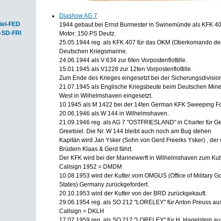
Diashow AG 7
iel-FED
1944 gebaut bei Ernst Burmester in Swinemünde als KFK 4
-SD-FRI
Motor: 150 PS Deutz.
25.05.1944 reg. als KFK 407 für das OKM (Oberkomando der S
Deutschen Kriegsmarine.
24.06.1944 als V 634 zur 6ten Vorpostenflottille.
15.01.1945 als V1228 zur 12ten Vorpostenflottille.
Zum Ende des Krieges eingesetzt bei der Sicherungsdivisio
21.07.1945 als Englische Kriegsbeute beim Deutschen Min
West in Wilhelmshaven eingesetzt.
10.1945 als M 1422 bei der 14ten German KFK Sweeping Fo
20.06.1946 als W 144 in Wilhelmshaven.
21.09.1946 reg. als AG 7 "OSTFRIESLAND" in Charter für Ge
Greetsiel. Die Nr. W 144 bleibt auch noch am Bug stehen.
Kapitän wird Jan Ysker (Sohn von Gerd Freerks Ysker) , der 
Brüdern Klaas & Gerd fährt.
Der KFK wird bei der Marinewerft in Wilhelmshaven zum Kut
Callsign 1952 = DMDM
10.08.1953 wird der Kutter vom OMGUS (Office of Military G
States) Germany zurückgefordert.
20.10.1953 wird der Kutter von der BRD zurückgekauft.
29.06.1954 reg. als SO 212 "LORELEY" für Anton Preuss aus
Callsign = DKLH
17.07.1959 reg. als SO 212 "LORELEY" für H. Hagelstein a