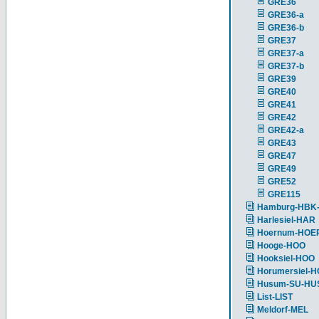
GRE36
GRE36-a
GRE36-b
GRE37
GRE37-a
GRE37-b
GRE39
GRE40
GRE41
GRE42
GRE42-a
GRE43
GRE47
GRE49
GRE52
GRE115
Hamburg-HBK
Harlesiel-HAR
Hoernum-HOE
Hooge-HOO
Hooksiel-HOO
Horumersiel-
Husum-SU-HU
List-LIST
Meldorf-MEL