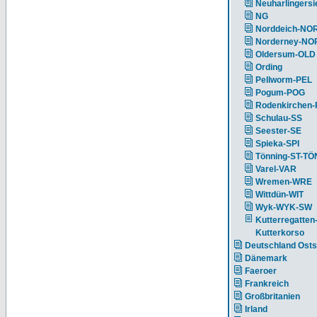
Neuharlingersi
NG
Norddeich-NO
Norderney-NO
Oldersum-OLD
Ording
Pellworm-PEL
Pogum-POG
Rodenkirchen
Schulau-SS
Seester-SE
Spieka-SPI
Tönning-ST-TÖ
Varel-VAR
Wremen-WRE
Wittdün-WIT
Wyk-WYK-SW
Kutterregatten
Kutterkorso
Deutschland Ost
Dänemark
Faeroer
Frankreich
Großbritanien
Irland