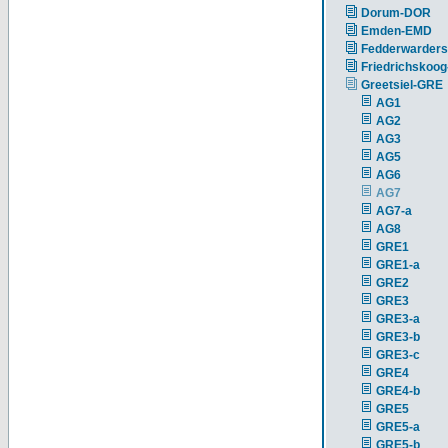
Dorum-DOR
Emden-EMD
Fedderwarders
Friedrichskoog
Greetsiel-GRE
AG1
AG2
AG3
AG5
AG6
AG7
AG7-a
AG8
GRE1
GRE1-a
GRE2
GRE3
GRE3-a
GRE3-b
GRE3-c
GRE4
GRE4-b
GRE5
GRE5-a
GRE5-b