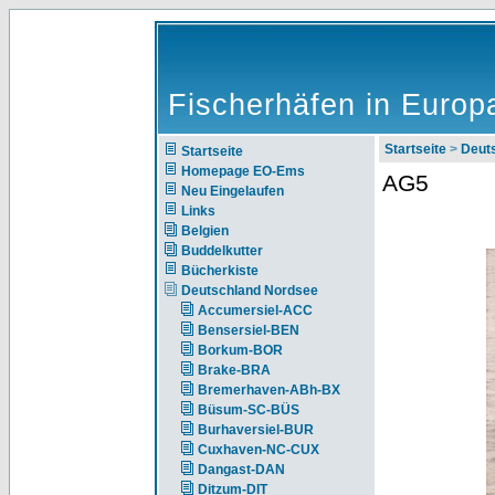
Fischerhäfen in Europ
Startseite
>
Deut
Startseite
Homepage EO-Ems
AG5
Neu Eingelaufen
Links
Belgien
Buddelkutter
Bücherkiste
Deutschland Nordsee
Accumersiel-ACC
Bensersiel-BEN
Borkum-BOR
Brake-BRA
Bremerhaven-ABh-BX
Büsum-SC-BÜS
Burhaversiel-BUR
Cuxhaven-NC-CUX
Dangast-DAN
Ditzum-DIT