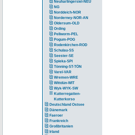
Neuharlingersiel-NEU
NG
Norddeich-NOR
Norderney-NOR-AN
Oldersum-OLD
Ording
Pellworm-PEL
Pogum-POG
Rodenkirchen-ROD
Schulau-SS
Seester-SE
Spieka-SPI
Tönning-ST-TÖN
Varel-VAR
Wremen-WRE
Wittdün-WIT
Wyk-WYK-SW
Kutterregatten-
Kutterkorso
Deutschland Ostsee
Dänemark
Faeroer
Frankreich
Großbritanien
Irland