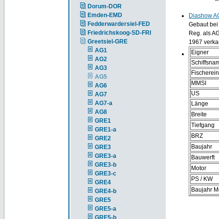
Dorum-DOR
Emden-EMD
Diashow A
Fedderwardersiel-FED
Gebaut bei
Friedrichskoog-SD-FRI
Reg. als AG
Greetsiel-GRE
1967 verka
AG1
Eigner
AG2
Schiffsna
AG3
Fischerei
AG5
MMSI
AG6
US
AG7
AG7-a
Länge
AG8
Breite
GRE1
Tiefgang
GRE1-a
BRZ
GRE2
Baujahr
GRE3
GRE3-a
Bauwerft
GRE3-b
Motor
GRE3-c
PS / KW
GRE4
Baujahr M
GRE4-b
GRE5
GRE5-a
GRE5-b