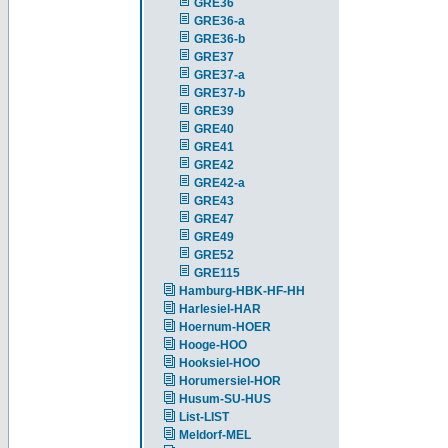
GRE36
GRE36-a
GRE36-b
GRE37
GRE37-a
GRE37-b
GRE39
GRE40
GRE41
GRE42
GRE42-a
GRE43
GRE47
GRE49
GRE52
GRE115
Hamburg-HBK-HF-HH
Harlesiel-HAR
Hoernum-HOER
Hooge-HOO
Hooksiel-HOO
Horumersiel-HOR
Husum-SU-HUS
List-LIST
Meldorf-MEL