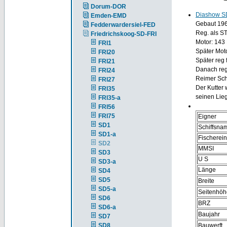
Dorum-DOR
Diashow S
Emden-EMD
Gebaut 196
Fedderwardersiel-FED
Reg. als S
Friedrichskoog-SD-FRI
Motor: 143
FRI1
Später Mot
FRI20
Später reg
FRI21
Danach reg
FRI24
Reimer Sch
FRI27
Der Kutter 
FRI35
seinen Lie
FRI35-a
FRI56
FRI75
Eigner
SD1
Schiffsna
SD1-a
Fischerei
SD2
MMSI
SD3
U S
SD3-a
Länge
SD4
SD5
Breite
SD5-a
Seitenhöh
SD6
BRZ
SD6-a
Baujahr
SD7
SD8
Bauwerft