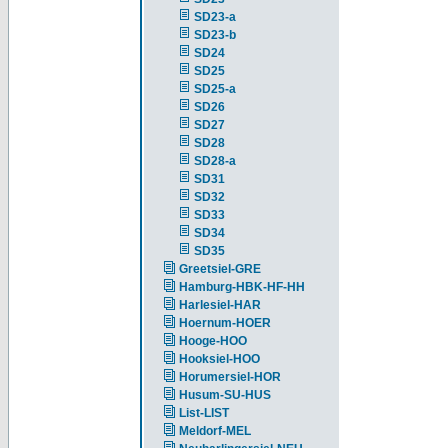
SD23-a
SD23-b
SD24
SD25
SD25-a
SD26
SD27
SD28
SD28-a
SD31
SD32
SD33
SD34
SD35
Greetsiel-GRE
Hamburg-HBK-HF-HH
Harlesiel-HAR
Hoernum-HOER
Hooge-HOO
Hooksiel-HOO
Horumersiel-HOR
Husum-SU-HUS
List-LIST
Meldorf-MEL