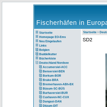
Fischerhäfen in Europ
Startseite
>
Deut
Startseite
Homepage EO-Ems
SD2
Neu Eingelaufen
Links
Belgien
Buddelkutter
Bücherkiste
Deutschland Nordsee
Accumersiel-ACC
Bensersiel-BEN
Borkum-BOR
Brake-BRA
Bremerhaven-ABh-BX
Büsum-SC-BÜS
Burhaversiel-BUR
Cuxhaven-NC-CUX
Dangast-DAN
Ditzum-DIT