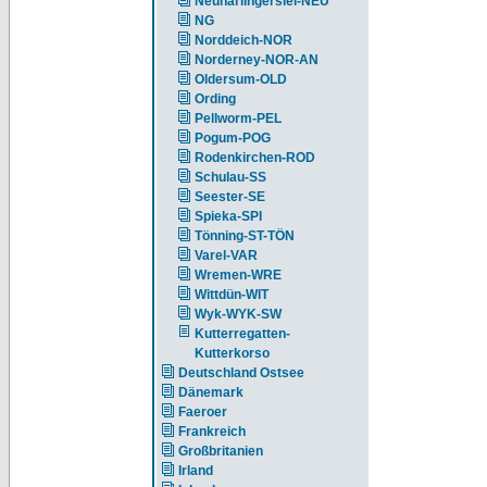
Neuharlingersiel-NEU
NG
Norddeich-NOR
Norderney-NOR-AN
Oldersum-OLD
Ording
Pellworm-PEL
Pogum-POG
Rodenkirchen-ROD
Schulau-SS
Seester-SE
Spieka-SPI
Tönning-ST-TÖN
Varel-VAR
Wremen-WRE
Wittdün-WIT
Wyk-WYK-SW
Kutterregatten-
Kutterkorso
Deutschland Ostsee
Dänemark
Faeroer
Frankreich
Großbritanien
Irland