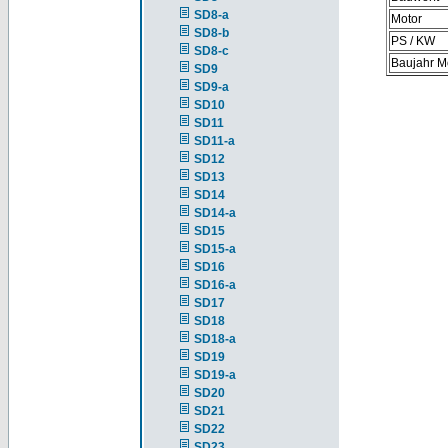
SD8-a
Motor
SD8-b
PS / KW
SD8-c
Baujahr M
SD9
SD9-a
SD10
SD11
SD11-a
SD12
SD13
SD14
SD14-a
SD15
SD15-a
SD16
SD16-a
SD17
SD18
SD18-a
SD19
SD19-a
SD20
SD21
SD22
SD23