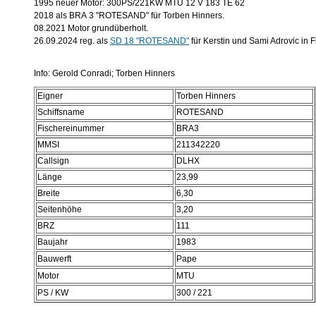
1995 neuer Motor: 300PS/221KW MTU 12 V 183 TE 62
2018 als BRA 3 "ROTESAND" für Torben Hinners.
08.2021 Motor grundüberholt.
26.09.2024 reg. als
SD 18 "ROTESAND"
für Kerstin und Sami Adrovic in F
Info: Gerold Conradi; Torben Hinners
Eigner
Torben Hinners
Schiffsname
ROTESAND
Fischereinummer
BRA3
MMSI
211342220
Callsign
DLHX
Länge
23,99
Breite
6,30
Seitenhöhe
3,20
BRZ
111
Baujahr
1983
Bauwerft
Pape
Motor
MTU
PS / KW
300 / 221