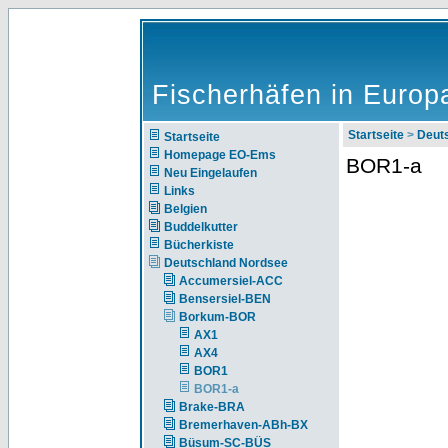
Fischerhäfen in Europ
Startseite
>
Deut
Startseite
Homepage EO-Ems
BOR1-a
Neu Eingelaufen
Links
Belgien
Buddelkutter
Bücherkiste
Deutschland Nordsee
Accumersiel-ACC
Bensersiel-BEN
Borkum-BOR
AX1
AX4
BOR1
BOR1-a
Brake-BRA
Bremerhaven-ABh-BX
Büsum-SC-BÜS