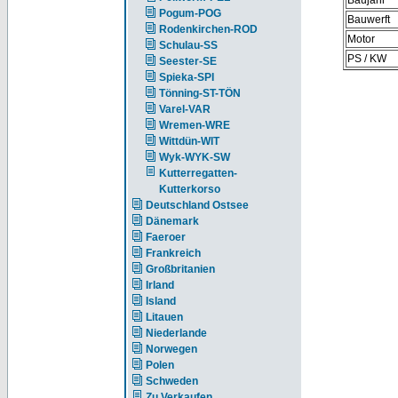
Baujahr
Pogum-POG
Bauwerft
Rodenkirchen-ROD
Motor
Schulau-SS
PS / KW
Seester-SE
Spieka-SPI
Tönning-ST-TÖN
Varel-VAR
Wremen-WRE
Wittdün-WIT
Wyk-WYK-SW
Kutterregatten-
Kutterkorso
Deutschland Ostsee
Dänemark
Faeroer
Frankreich
Großbritanien
Irland
Island
Litauen
Niederlande
Norwegen
Polen
Schweden
Zu Verkaufen