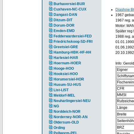
Burhaversiel-BUR
Cuxhaven-NC-CUX
Diashow B
Dangast-DAN
1967 gebaut
Ditzum-DIT
1967 reg. 
Dorum-DOR
Motor: MAN
Emden-EMD
Später reg 
Fedderwardersiel-FED
1988 reg. 
Friedrichskoog-SD-FRI
01.01.1990
Greetsiel-GRE
01.06.1992
Hamburg-HBK-HF-HH
20.10.1992
Harlesiel-HAR
Hoernum-HOER
Info: Gerol
Hooge-HOO
Eigner
Hooksiel-HOO
Schiffsna
Horumersiel-HOR
Fischerei
Husum-SU-HUS
CFR
List-LIST
MMSI
Meldorf-MEL
Neuharlingersiel-NEU
Rufzeiche
NG
Länge
Norddeich-NOR
Breite
Norderney-NOR-AN
Seitenhöh
Oldersum-OLD
BRZ
Ording
Pellworm-PEL