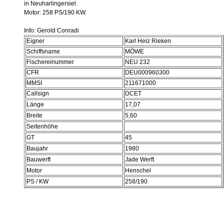
in Neuharlingersiel.
Motor: 258 PS/190 KW.
Info: Gerold Conradi
Eigner
Karl Heiz Rieken
Schiffsname
MÖWE
Fischereinummer
NEU 232
CFR
DEU000960300
MMSI
211671000
Callsign
DCET
Länge
17,07
Breite
5,60
Seitenhöhe
GT
45
Baujahr
1980
Bauwerft
Jade Werft
Motor
Henschel
PS / KW
258/190