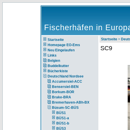
Fischerhäfen in Europ
Startseite
>
Deut
Startseite
Homepage EO-Ems
SC9
Neu Eingelaufen
Links
Belgien
Buddelkutter
Bücherkiste
Deutschland Nordsee
Accumersiel-ACC
Bensersiel-BEN
Borkum-BOR
Brake-BRA
Bremerhaven-ABh-BX
Büsum-SC-BÜS
BÜS1
BÜS1-a
BÜS1-b
BÜS3