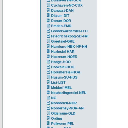
Burhaversiel-BUR
Cuxhaven-NC-CUX
Dangast-DAN
Ditzum-DIT
Dorum-DOR
Emden-EMD
Fedderwardersiel-FED
Friedrichskoog-SD-FRI
Greetsiel-GRE
Hamburg-HBK-HF-HH
Harlesiel-HAR
Hoernum-HOER
Hooge-HOO
Hooksiel-HOO
Horumersiel-HOR
Husum-SU-HUS
List-LIST
Meldorf-MEL
Neuharlingersiel-NEU
NG
Norddeich-NOR
Norderney-NOR-AN
Oldersum-OLD
Ording
Pellworm-PEL