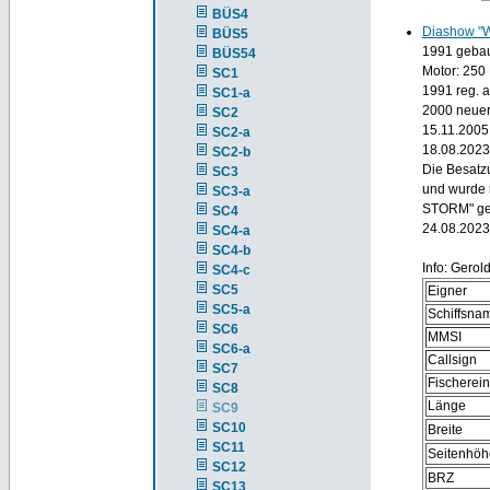
BÜS4
Diashow "
BÜS5
1991 gebau
BÜS54
Motor: 250
SC1
1991 reg. 
SC1-a
20
00 neuer
SC2
15.11.2005
SC2-a
18.08.2023
SC2-b
Die Besatzu
SC3
und wurde 
SC3-a
STORM" ger
SC4
24.08.2023
SC4-a
SC4-b
Info: Gerol
SC4-c
SC5
Eigner
SC5-a
Schiffsna
SC6
MMSI
SC6-a
Callsign
SC7
Fischerei
SC8
Länge
SC9
SC10
Breite
SC11
Seitenhöh
SC12
BRZ
SC13