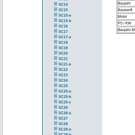
Baujahr
SC14
SC15
Bauwerft
SC15-a
Motor
SC15-b
PS / KW
SC16
Baujahr M
SC17
SC17-a
SC18
SC19
SC20
SC21
SC21-a
SC22
SC23
SC24
SC25
SC25-a
SC25-b
SC25-c
SC26
SC26-a
SC27
SC28
SC28-a
SC28-b