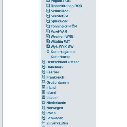
Pogum-POG
Rodenkirchen-ROD
Schulau-SS
Seester-SE
Spieka-SPI
Tönning-ST-TÖN
Varel-VAR
Wremen-WRE
Wittdün-WIT
Wyk-WYK-SW
Kutterregatten-
Kutterkorso
Deutschland Ostsee
Dänemark
Faeroer
Frankreich
Großbritanien
Irland
Island
Litauen
Niederlande
Norwegen
Polen
Schweden
Zu Verkaufen