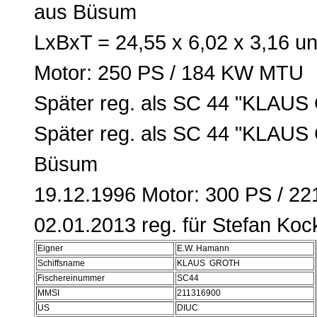
aus Büsum
LxBxT = 24,55 x 6,02 x 3,16 u
Motor: 250 PS / 184 KW MTU
Später reg. als SC 44 "KLAUS
Später reg. als SC 44 "KLAUS
Büsum
19.12.1996 Motor: 300 PS / 2
02.01.2013 reg. für Stefan Ko
Eigner
E.W. Hamann
Schiffsname
KLAUS GROTH
Fischereinummer
SC44
MMSI
211316900
US
DIUC