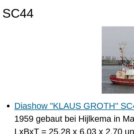
SC44
Diashow "KLAUS GROTH" SC
1959 gebaut bei Hijlkema in M
LxBxT = 25,28 x 6,03 x 2,70 u