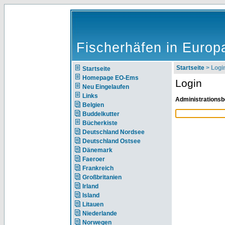
Fischerhäfen in Europ
Startseite
> Logi
Startseite
Homepage EO-Ems
Login
Neu Eingelaufen
Links
Administrationsb
Belgien
Buddelkutter
Bücherkiste
Deutschland Nordsee
Deutschland Ostsee
Dänemark
Faeroer
Frankreich
Großbritanien
Irland
Island
Litauen
Niederlande
Norwegen