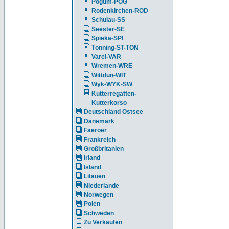
Pogum-POG
Rodenkirchen-ROD
Schulau-SS
Seester-SE
Spieka-SPI
Tönning-ST-TÖN
Varel-VAR
Wremen-WRE
Wittdün-WIT
Wyk-WYK-SW
Kutterregatten-
Kutterkorso
Deutschland Ostsee
Dänemark
Faeroer
Frankreich
Großbritanien
Irland
Island
Litauen
Niederlande
Norwegen
Polen
Schweden
Zu Verkaufen