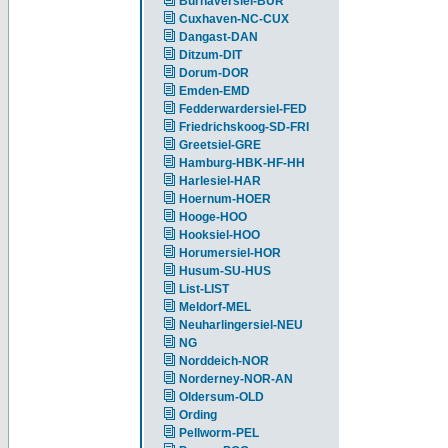
Burhaversiel-BUR
Cuxhaven-NC-CUX
Dangast-DAN
Ditzum-DIT
Dorum-DOR
Emden-EMD
Fedderwardersiel-FED
Friedrichskoog-SD-FRI
Greetsiel-GRE
Hamburg-HBK-HF-HH
Harlesiel-HAR
Hoernum-HOER
Hooge-HOO
Hooksiel-HOO
Horumersiel-HOR
Husum-SU-HUS
List-LIST
Meldorf-MEL
Neuharlingersiel-NEU
NG
Norddeich-NOR
Norderney-NOR-AN
Oldersum-OLD
Ording
Pellworm-PEL