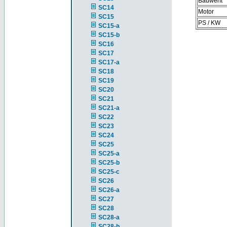
Bauwerft
SC14
Motor
SC15
PS / KW
SC15-a
SC15-b
SC16
SC17
SC17-a
SC18
SC19
SC20
SC21
SC21-a
SC22
SC23
SC24
SC25
SC25-a
SC25-b
SC25-c
SC26
SC26-a
SC27
SC28
SC28-a
SC28-b