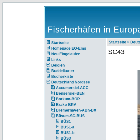
Fischerhäfen in Europ
Startseite
>
Deut
Startseite
Homepage EO-Ems
SC43
Neu Eingelaufen
Links
Belgien
Buddelkutter
Bücherkiste
Deutschland Nordsee
Accumersiel-ACC
Bensersiel-BEN
Borkum-BOR
Brake-BRA
Bremerhaven-ABh-BX
Büsum-SC-BÜS
BÜS1
BÜS1-a
BÜS1-b
BÜS3