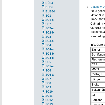
BÜS4
Diashow "
BÜS5
2003 gebau
BÜS54
Motor: 300
SC1
16.04.2003
SC1-a
Catharina 
SC2
06.2013 ne
SC2-a
13.08.2024
SC2-b
Neuharlinge
SC3
SC3-a
Info: Gero
SC4
SC4-a
Eigner
SC4-b
Schiffsna
SC4-c
Fischerei
SC5
CFR
SC5-a
MMSI
SC6
Callsign
SC6-a
SC7
Länge
SC8
Breite
SC9
Seitenhöh
SC10
GT
SC11
SC12
Baujahr
SC13