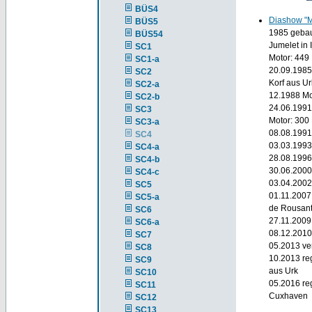
BÜS4
Diashow "
BÜS5
1985 gebaut
BÜS54
Jumelet in 
SC1
Motor: 449
SC1-a
20.09.1985
SC2
Korf aus Ur
SC2-a
12.1988 Mo
SC2-b
24.06.1991
SC3
Motor: 300
SC3-a
08.08.1991
SC4
03.03.1993
SC4-a
28.08.1996
SC4-b
30.06.2000
SC4-c
03.04.2002
SC5
01.11.2007
SC5-a
de Rousan
SC6
27.11.2009
SC6-a
08.12.2010
SC7
05.2013 ve
SC8
10.2013 re
SC9
aus Urk
SC10
05.2016 re
SC11
Cuxhaven
SC12
SC13