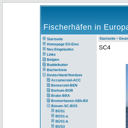
Fischerhäfen in Europ
Startseite
>
Deut
Startseite
Homepage EO-Ems
SC4
Neu Eingelaufen
Links
Belgien
Buddelkutter
Bücherkiste
Deutschland Nordsee
Accumersiel-ACC
Bensersiel-BEN
Borkum-BOR
Brake-BRA
Bremerhaven-ABh-BX
Büsum-SC-BÜS
BÜS1
BÜS1-a
BÜS1-b
BÜS3