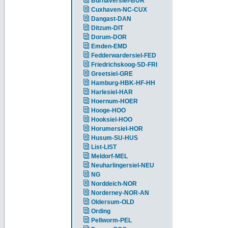
Burhaversiel-BUR
Cuxhaven-NC-CUX
Dangast-DAN
Ditzum-DIT
Dorum-DOR
Emden-EMD
Fedderwardersiel-FED
Friedrichskoog-SD-FRI
Greetsiel-GRE
Hamburg-HBK-HF-HH
Harlesiel-HAR
Hoernum-HOER
Hooge-HOO
Hooksiel-HOO
Horumersiel-HOR
Husum-SU-HUS
List-LIST
Meldorf-MEL
Neuharlingersiel-NEU
NG
Norddeich-NOR
Norderney-NOR-AN
Oldersum-OLD
Ording
Pellworm-PEL