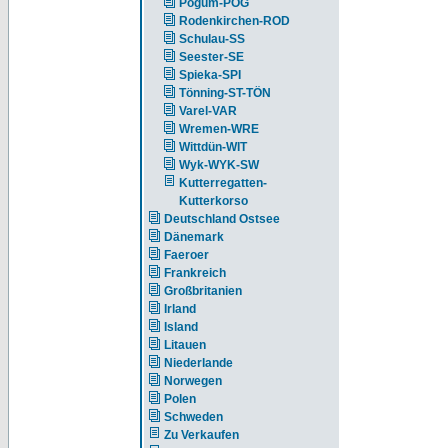
Pogum-POG
Rodenkirchen-ROD
Schulau-SS
Seester-SE
Spieka-SPI
Tönning-ST-TÖN
Varel-VAR
Wremen-WRE
Wittdün-WIT
Wyk-WYK-SW
Kutterregatten-
Kutterkorso
Deutschland Ostsee
Dänemark
Faeroer
Frankreich
Großbritanien
Irland
Island
Litauen
Niederlande
Norwegen
Polen
Schweden
Zu Verkaufen