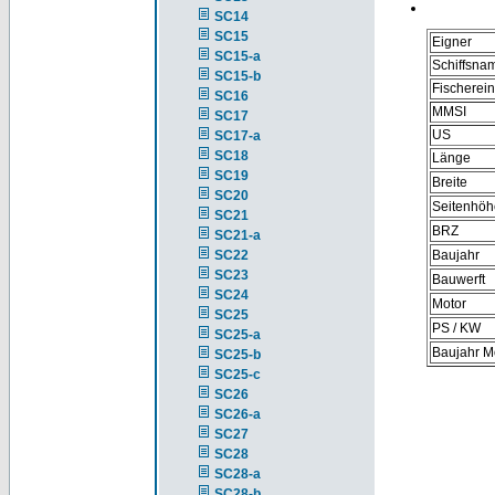
SC14
SC15
Eigner
SC15-a
Schiffsna
SC15-b
Fischerei
SC16
MMSI
SC17
US
SC17-a
SC18
Länge
SC19
Breite
SC20
Seitenhöh
SC21
BRZ
SC21-a
SC22
Baujahr
SC23
Bauwerft
SC24
Motor
SC25
PS / KW
SC25-a
Baujahr M
SC25-b
SC25-c
SC26
SC26-a
SC27
SC28
SC28-a
SC28-b