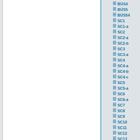
BÜS4
BÜS5
BÜS54
SC1
SC1-a
SC2
SC2-a
SC2-b
SC3
SC3-a
SC4
SC4-a
SC4-b
SC4-c
SC5
SC5-a
SC6
SC6-a
SC7
SC8
SC9
SC10
SC11
SC12
SC13