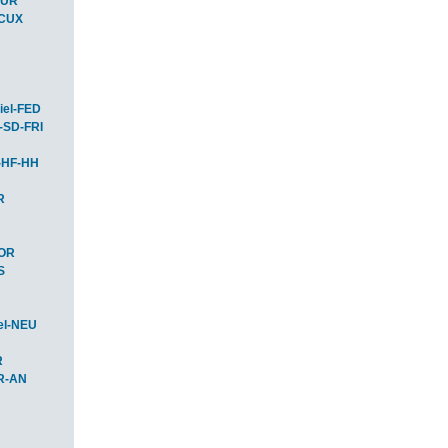
BUR
-CUX
iel-FED
-SD-FRI
-HF-HH
R
HOR
S
el-NEU
R
R-AN