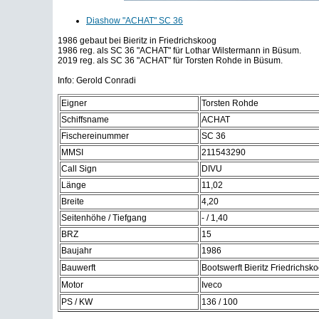
Diashow "ACHAT" SC 36
1986 gebaut bei Bieritz in Friedrichskoog
1986 reg. als SC 36 "ACHAT" für Lothar Wilstermann in Büsum.
2019 reg. als SC 36 "ACHAT" für Torsten Rohde in Büsum.
Info: Gerold Conradi
Eigner
Torsten Rohde
Schiffsname
ACHAT
Fischereinummer
SC 36
MMSI
211543290
Call Sign
DIVU
Länge
11,02
Breite
4,20
Seitenhöhe / Tiefgang
- / 1,40
BRZ
15
Baujahr
1986
Bauwerft
Bootswerft Bieritz Friedrichsk
Motor
Iveco
PS / KW
136 / 100