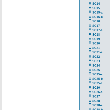
SC14
SC15
SC15-a
SC15-b
SC16
SC17
SC17-a
SC18
SC19
SC20
SC21
SC21-a
SC22
SC23
SC24
SC25
SC25-a
SC25-b
SC25-c
SC26
SC26-a
SC27
SC28
SC28-a
SC28-b