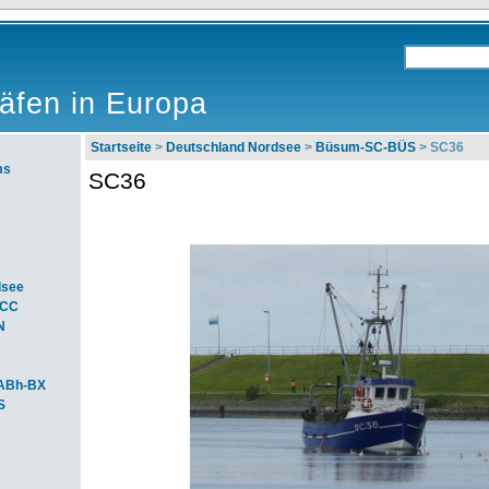
äfen in Europa
Startseite
>
Deutschland Nordsee
>
Büsum-SC-BÜS
> SC36
ms
SC36
dsee
ACC
N
ABh-BX
S