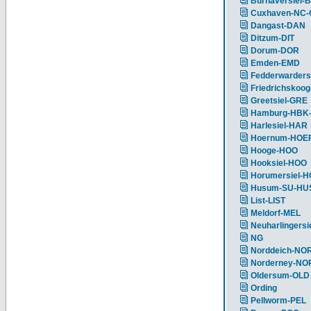
Burhaversiel-
Cuxhaven-NC
Dangast-DAN
Ditzum-DIT
Dorum-DOR
Emden-EMD
Fedderwarders
Friedrichskoog
Greetsiel-GRE
Hamburg-HBK
Harlesiel-HAR
Hoernum-HOE
Hooge-HOO
Hooksiel-HOO
Horumersiel-
Husum-SU-HU
List-LIST
Meldorf-MEL
Neuharlingersi
NG
Norddeich-NO
Norderney-NO
Oldersum-OLD
Ording
Pellworm-PEL