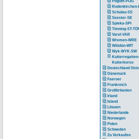
Pogum-POG
Rodenkirchen
Schulau-SS
Seester-SE
Spieka-SPI
Tönning-ST-TÖ
Varel-VAR
Wremen-WRE
Wittdün-WIT
Wyk-WYK-SW
Kutterregatten
Kutterkorso
Deutschland Ost
Dänemark
Faeroer
Frankreich
Großbritanien
Irland
Island
Litauen
Niederlande
Norwegen
Polen
Schweden
Zu Verkaufen