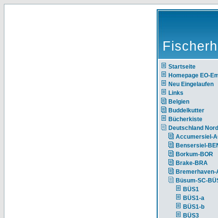
Fischerh
Startseite
Homepage EO-E
Neu Eingelaufen
Links
Belgien
Buddelkutter
Bücherkiste
Deutschland Nor
Accumersiel-
Bensersiel-BE
Borkum-BOR
Brake-BRA
Bremerhaven-
Büsum-SC-BÜ
BÜS1
BÜS1-a
BÜS1-b
BÜS3