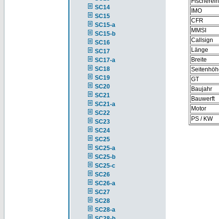
Fischerei
SC14
IMO
SC15
CFR
SC15-a
MMSI
SC15-b
Callsign
SC16
Länge
SC17
Breite
SC17-a
SC18
Seitenhöh
SC19
GT
SC20
Baujahr
SC21
Bauwerft
SC21-a
Motor
SC22
PS / KW
SC23
SC24
SC25
SC25-a
SC25-b
SC25-c
SC26
SC26-a
SC27
SC28
SC28-a
SC28-b