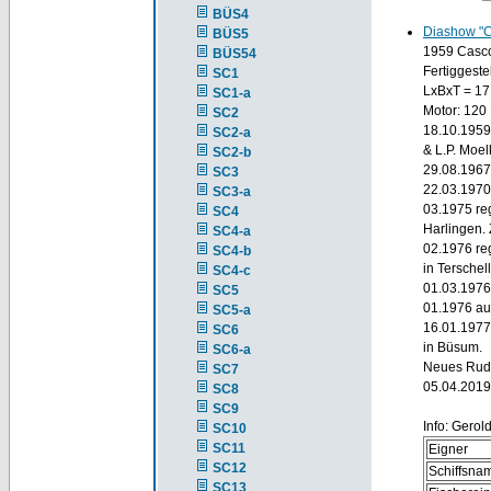
BÜS4
Diashow "
BÜS5
1959 Casco
BÜS54
Fertiggeste
SC1
LxBxT = 17
SC1-a
Motor: 120
SC2
18.10.1959
SC2-a
& L.P. Moel
SC2-b
29.08.1967
SC3
22.03.1970 
SC3-a
03.1975 re
SC4
Harlingen.
SC4-a
02.1976 re
SC4-b
in Terschell
SC4-c
01.03.1976
SC5
01.1976 au
SC5-a
16.01.1977
SC6
in Büsum.
SC6-a
Neues Rude
SC7
05.04.2019
SC8
SC9
Info: Gerol
SC10
SC11
Eigner
SC12
Schiffsna
SC13