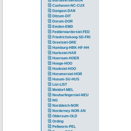
Burhaversiel-BUR
Cuxhaven-NC-CUX
Dangast-DAN
Ditzum-DIT
Dorum-DOR
Emden-EMD
Fedderwardersiel-FED
Friedrichskoog-SD-FRI
Greetsiel-GRE
Hamburg-HBK-HF-HH
Harlesiel-HAR
Hoernum-HOER
Hooge-HOO
Hooksiel-HOO
Horumersiel-HOR
Husum-SU-HUS
List-LIST
Meldorf-MEL
Neuharlingersiel-NEU
NG
Norddeich-NOR
Norderney-NOR-AN
Oldersum-OLD
Ording
Pellworm-PEL