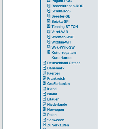
Pogum-POG
Rodenkirchen-ROD
Schulau-SS
Seester-SE
Spieka-SPI
Tönning-ST-TÖN
Varel-VAR
Wremen-WRE
Wittdün-WIT
Wyk-WYK-SW
Kutterregatten-
Kutterkorso
Deutschland Ostsee
Dänemark
Faeroer
Frankreich
Großbritanien
Irland
Island
Litauen
Niederlande
Norwegen
Polen
Schweden
Zu Verkaufen