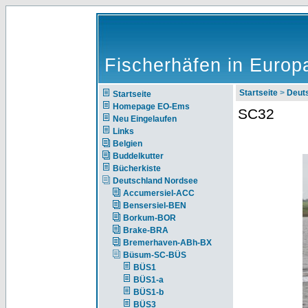
Fischerhäfen in Europ
Startseite
>
Deut
Startseite
Homepage EO-Ems
SC32
Neu Eingelaufen
Links
Belgien
Buddelkutter
Bücherkiste
Deutschland Nordsee
Accumersiel-ACC
Bensersiel-BEN
Borkum-BOR
Brake-BRA
Bremerhaven-ABh-BX
Büsum-SC-BÜS
BÜS1
BÜS1-a
BÜS1-b
BÜS3