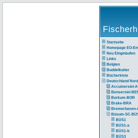
Fischerh
Startseite
Homepage EO-E
Neu Eingelaufen
Links
Belgien
Buddelkutter
Bücherkiste
Deutschland Nor
Accumersiel-
Bensersiel-BE
Borkum-BOR
Brake-BRA
Bremerhaven-
Büsum-SC-BÜ
BÜS1
BÜS1-a
BÜS1-b
BÜS3