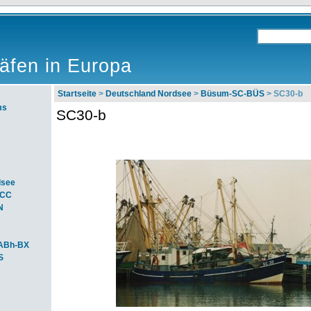
äfen in Europa
Startseite
>
Deutschland Nordsee
>
Büsum-SC-BÜS
> SC30-b
ms
SC30-b
dsee
ACC
N
ABh-BX
S