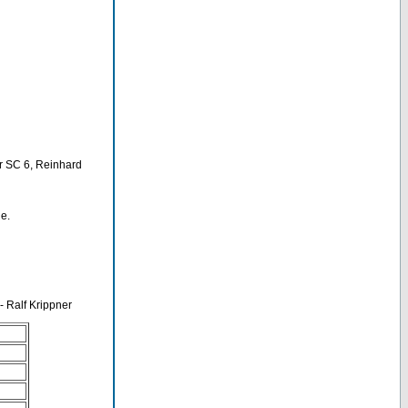
r SC 6, Reinhard
e.
- Ralf Krippner