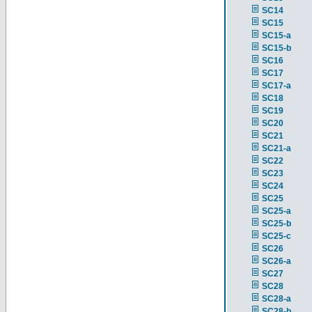
SC14
SC15
SC15-a
SC15-b
SC16
SC17
SC17-a
SC18
SC19
SC20
SC21
SC21-a
SC22
SC23
SC24
SC25
SC25-a
SC25-b
SC25-c
SC26
SC26-a
SC27
SC28
SC28-a
SC28-b