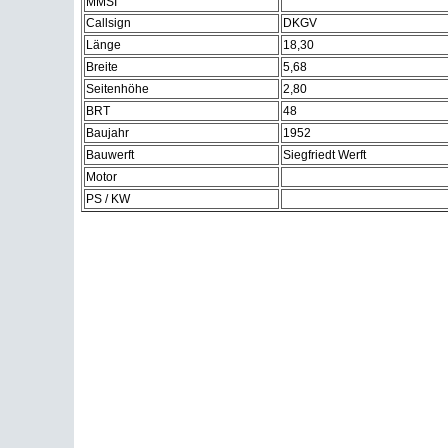
MMSI
Callsign
DKGV
Länge
18,30
Breite
5,68
Seitenhöhe
2,80
BRT
48
Baujahr
1952
Bauwerft
Siegfriedt Werft
Motor
PS / KW