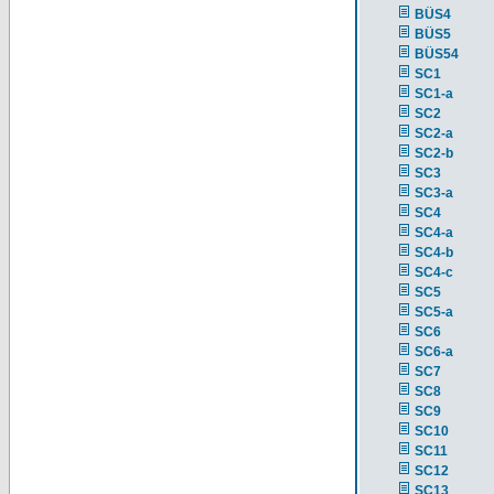
BÜS4
BÜS5
BÜS54
SC1
SC1-a
SC2
SC2-a
SC2-b
SC3
SC3-a
SC4
SC4-a
SC4-b
SC4-c
SC5
SC5-a
SC6
SC6-a
SC7
SC8
SC9
SC10
SC11
SC12
SC13