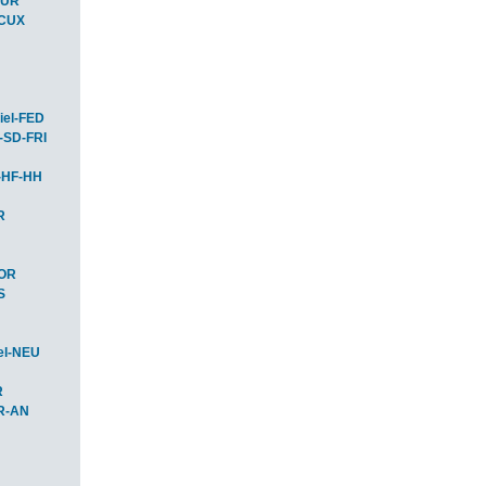
BUR
-CUX
iel-FED
-SD-FRI
-HF-HH
R
HOR
S
el-NEU
R
R-AN