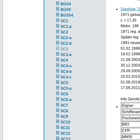
BÜS4
Diashow "
BÜS5
1971 gebaut
BÜS54
L = 17,35
SC1
Motor: 198
SC1-a
1971 reg. 
SC2
Später reg.
SC2-a
1991 neuer
SC2-b
01.02.1996
SC3
19.01.1999
SC3-a
21.08.2003
SC4
30.12.2003
SC4-a
29.09.2005
SC4-b
20.03.2015
SC4-c
01.08.2019
SC5
17.09.2021
SC5-a
SC6
Info Gerold
SC6-a
SC7
Eigner
SC8
Schiffsna
SC9
Fischerei
SC10
IMO
SC11
CFR
SC12
MMSI
SC13