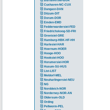
Burhaversiel-BUR
Cuxhaven-NC-CUX
Dangast-DAN
Ditzum-DIT
Dorum-DOR
Emden-EMD
Fedderwardersiel-FED
Friedrichskoog-SD-FRI
Greetsiel-GRE
Hamburg-HBK-HF-HH
Harlesiel-HAR
Hoernum-HOER
Hooge-HOO
Hooksiel-HOO
Horumersiel-HOR
Husum-SU-HUS
List-LIST
Meldorf-MEL
Neuharlingersiel-NEU
NG
Norddeich-NOR
Norderney-NOR-AN
Oldersum-OLD
Ording
Pellworm-PEL