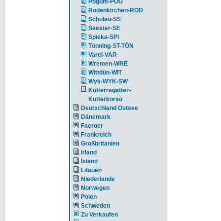
Pogum-POG
Rodenkirchen-ROD
Schulau-SS
Seester-SE
Spieka-SPI
Tönning-ST-TÖN
Varel-VAR
Wremen-WRE
Wittdün-WIT
Wyk-WYK-SW
Kutterregatten-
Kutterkorso
Deutschland Ostsee
Dänemark
Faeroer
Frankreich
Großbritanien
Irland
Island
Litauen
Niederlande
Norwegen
Polen
Schweden
Zu Verkaufen