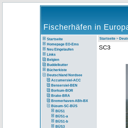
Fischerhäfen in Europ
Startseite
>
Deut
Startseite
Homepage EO-Ems
SC3
Neu Eingelaufen
Links
Belgien
Buddelkutter
Bücherkiste
Deutschland Nordsee
Accumersiel-ACC
Bensersiel-BEN
Borkum-BOR
Brake-BRA
Bremerhaven-ABh-BX
Büsum-SC-BÜS
BÜS1
BÜS1-a
BÜS1-b
BÜS3