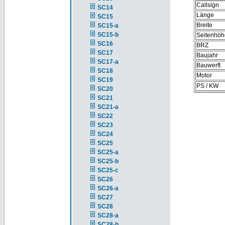
Callsign
SC14
Länge
SC15
Breite
SC15-a
SC15-b
Seitenhöh
SC16
BRZ
SC17
Baujahr
SC17-a
Bauwerft
SC18
Motor
SC19
PS / KW
SC20
SC21
SC21-a
SC22
SC23
SC24
SC25
SC25-a
SC25-b
SC25-c
SC26
SC26-a
SC27
SC28
SC28-a
SC28-b