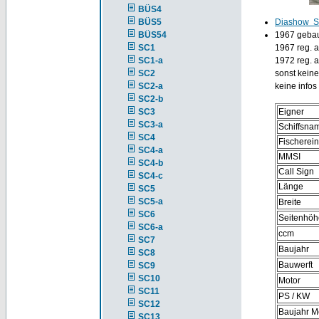
BÜS4
BÜS5
Diashow 
BÜS54
1967 gebaut
SC1
1967 reg. 
SC1-a
1972 reg. 
SC2
sonst keine
SC2-a
keine info
SC2-b
SC3
Eigner
SC3-a
Schiffsna
SC4
Fischerei
SC4-a
MMSI
SC4-b
Call Sign
SC4-c
Länge
SC5
SC5-a
Breite
SC6
Seitenhöh
SC6-a
ccm
SC7
Baujahr
SC8
Bauwerft
SC9
SC10
Motor
SC11
PS / KW
SC12
Baujahr M
SC13