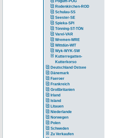
Pogum-POG
Rodenkirchen-ROD
Schulau-SS
Seester-SE
Spieka-SPI
Tönning-ST-TÖN
Varel-VAR
Wremen-WRE
Wittdün-WIT
Wyk-WYK-SW
Kutterregatten-
Kutterkorso
Deutschland Ostsee
Dänemark
Faeroer
Frankreich
Großbritanien
Irland
Island
Litauen
Niederlande
Norwegen
Polen
Schweden
Zu Verkaufen