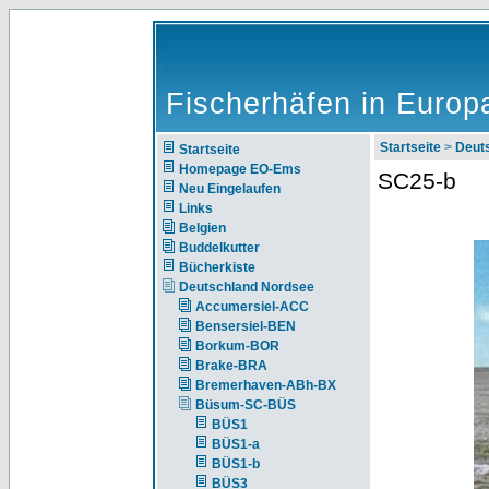
Fischerhäfen in Europ
Startseite
>
Deut
Startseite
Homepage EO-Ems
SC25-b
Neu Eingelaufen
Links
Belgien
Buddelkutter
Bücherkiste
Deutschland Nordsee
Accumersiel-ACC
Bensersiel-BEN
Borkum-BOR
Brake-BRA
Bremerhaven-ABh-BX
Büsum-SC-BÜS
BÜS1
BÜS1-a
BÜS1-b
BÜS3