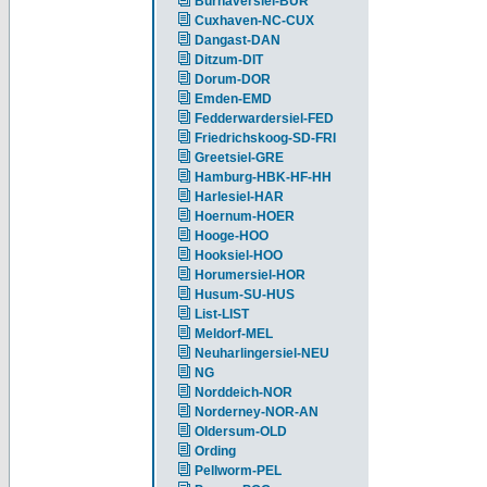
Burhaversiel-BUR
Cuxhaven-NC-CUX
Dangast-DAN
Ditzum-DIT
Dorum-DOR
Emden-EMD
Fedderwardersiel-FED
Friedrichskoog-SD-FRI
Greetsiel-GRE
Hamburg-HBK-HF-HH
Harlesiel-HAR
Hoernum-HOER
Hooge-HOO
Hooksiel-HOO
Horumersiel-HOR
Husum-SU-HUS
List-LIST
Meldorf-MEL
Neuharlingersiel-NEU
NG
Norddeich-NOR
Norderney-NOR-AN
Oldersum-OLD
Ording
Pellworm-PEL