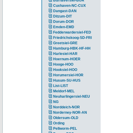
Burhaversiel-BUR
Cuxhaven-NC-CUX
Dangast-DAN
Ditzum-DIT
Dorum-DOR
Emden-EMD
Fedderwardersiel-FED
Friedrichskoog-SD-FRI
Greetsiel-GRE
Hamburg-HBK-HF-HH
Harlesiel-HAR
Hoernum-HOER
Hooge-HOO
Hooksiel-HOO
Horumersiel-HOR
Husum-SU-HUS
List-LIST
Meldorf-MEL
Neuharlingersiel-NEU
NG
Norddeich-NOR
Norderney-NOR-AN
Oldersum-OLD
Ording
Pellworm-PEL