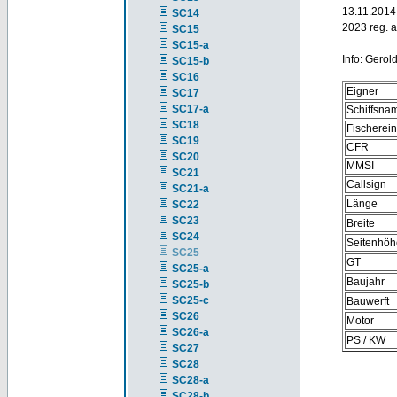
13.11.2014
SC14
2023 reg. 
SC15
SC15-a
Info: Gerol
SC15-b
SC16
Eigner
SC17
SC17-a
Schiffsna
SC18
Fischerei
SC19
CFR
SC20
MMSI
SC21
Callsign
SC21-a
Länge
SC22
SC23
Breite
SC24
Seitenhöh
SC25
GT
SC25-a
Baujahr
SC25-b
SC25-c
Bauwerft
SC26
Motor
SC26-a
PS / KW
SC27
SC28
SC28-a
SC28-b