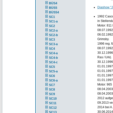
BÜS4
Diashow "
BÜS5
BÜS54
1992 Casco 
SC1
in Stellend
SC1-a
Motor: 811 
SC2
08.07.1992
SC2-a
06.02.1992
SC2-b
Grimsby.
SC3
1996 reg. f
SC3-a
08.07.1992
SC4
30.12.1996
SC4-a
Ras / Urk).
SC4-b
30.12.1996
SC4-c
01.01.199
SC5
01.01.1997
SC5-a
01.01.1997
SC6
01.01.1997
SC6-a
Motor: 965
SC7
08.04.2003
SC8
08.04.2003
SC9
2012 aufge
SC10
09.2013 ve
SC11
2014 bei A.
SC12
30.06.2014
SC13