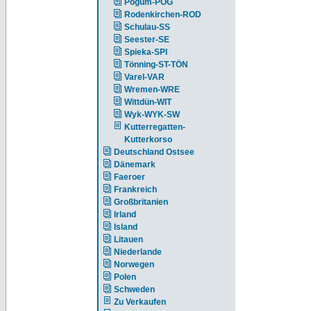
Pogum-POG
Rodenkirchen-ROD
Schulau-SS
Seester-SE
Spieka-SPI
Tönning-ST-TÖN
Varel-VAR
Wremen-WRE
Wittdün-WIT
Wyk-WYK-SW
Kutterregatten-
Kutterkorso
Deutschland Ostsee
Dänemark
Faeroer
Frankreich
Großbritanien
Irland
Island
Litauen
Niederlande
Norwegen
Polen
Schweden
Zu Verkaufen