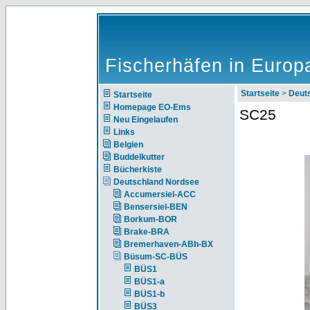
Fischerhäfen in Europ
Startseite
>
Deut
Startseite
Homepage EO-Ems
SC25
Neu Eingelaufen
Links
Belgien
Buddelkutter
Bücherkiste
Deutschland Nordsee
Accumersiel-ACC
Bensersiel-BEN
Borkum-BOR
Brake-BRA
Bremerhaven-ABh-BX
Büsum-SC-BÜS
BÜS1
BÜS1-a
BÜS1-b
BÜS3