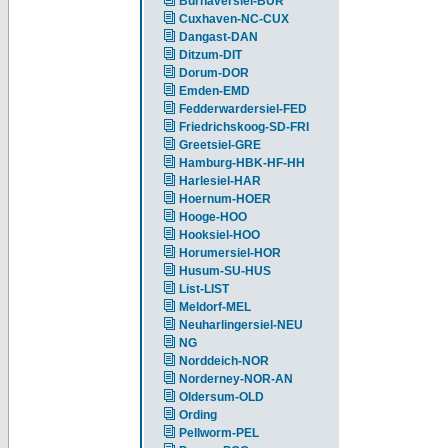
Burhaversiel-BUR
Cuxhaven-NC-CUX
Dangast-DAN
Ditzum-DIT
Dorum-DOR
Emden-EMD
Fedderwardersiel-FED
Friedrichskoog-SD-FRI
Greetsiel-GRE
Hamburg-HBK-HF-HH
Harlesiel-HAR
Hoernum-HOER
Hooge-HOO
Hooksiel-HOO
Horumersiel-HOR
Husum-SU-HUS
List-LIST
Meldorf-MEL
Neuharlingersiel-NEU
NG
Norddeich-NOR
Norderney-NOR-AN
Oldersum-OLD
Ording
Pellworm-PEL