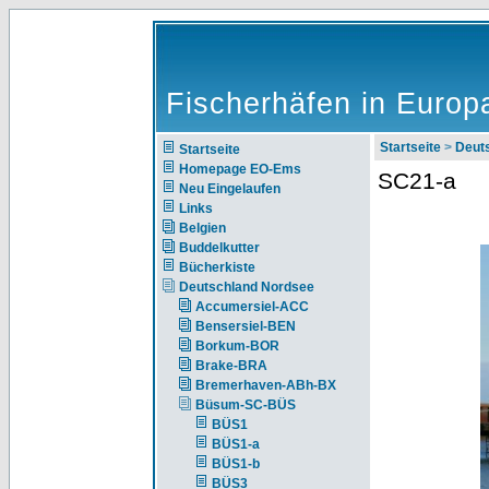
Fischerhäfen in Europ
Startseite
>
Deut
Startseite
Homepage EO-Ems
SC21-a
Neu Eingelaufen
Links
Belgien
Buddelkutter
Bücherkiste
Deutschland Nordsee
Accumersiel-ACC
Bensersiel-BEN
Borkum-BOR
Brake-BRA
Bremerhaven-ABh-BX
Büsum-SC-BÜS
BÜS1
BÜS1-a
BÜS1-b
BÜS3