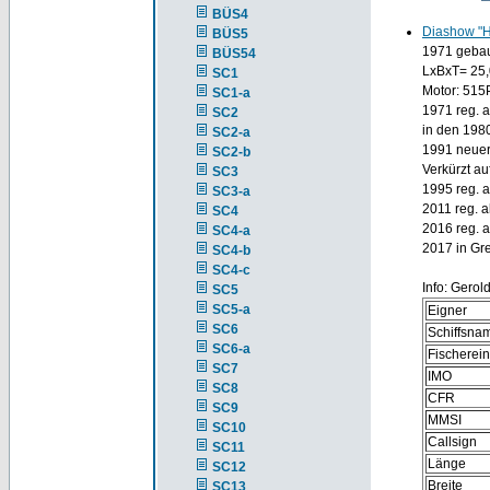
BÜS4
Diashow "
BÜS5
1971 gebaut
BÜS54
LxBxT= 25,
SC1
Motor: 515
SC1-a
1971 reg. 
SC2
in den 1980
SC2-a
1991 neuer
SC2-b
Verkürzt au
SC3
1995 reg. 
SC3-a
2011 reg. 
SC4
2016 reg. a
SC4-a
2017 in Gr
SC4-b
SC4-c
Info: Gerol
SC5
SC5-a
Eigner
SC6
Schiffsna
SC6-a
Fischerei
SC7
IMO
SC8
CFR
SC9
MMSI
SC10
Callsign
SC11
Länge
SC12
Breite
SC13