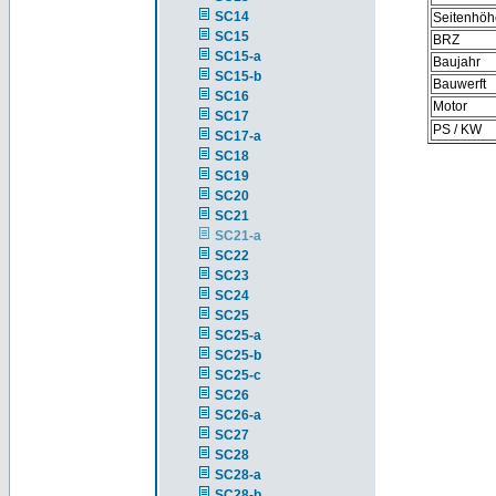
SC14
Seitenhöh
SC15
BRZ
SC15-a
Baujahr
SC15-b
Bauwerft
SC16
Motor
SC17
PS / KW
SC17-a
SC18
SC19
SC20
SC21
SC21-a
SC22
SC23
SC24
SC25
SC25-a
SC25-b
SC25-c
SC26
SC26-a
SC27
SC28
SC28-a
SC28-b