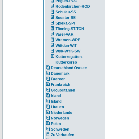
Pogum-POG
Rodenkirchen-ROD
Schulau-SS
Seester-SE
Spieka-SPI
Tönning-ST-TÖN
Varel-VAR
Wremen-WRE
Wittdün-WIT
Wyk-WYK-SW
Kutterregatten-
Kutterkorso
Deutschland Ostsee
Dänemark
Faeroer
Frankreich
Großbritanien
Irland
Island
Litauen
Niederlande
Norwegen
Polen
Schweden
Zu Verkaufen