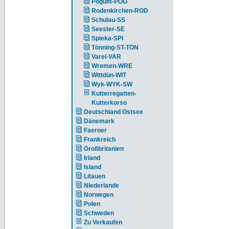
Pogum-POG
Rodenkirchen-ROD
Schulau-SS
Seester-SE
Spieka-SPI
Tönning-ST-TÖN
Varel-VAR
Wremen-WRE
Wittdün-WIT
Wyk-WYK-SW
Kutterregatten-
Kutterkorso
Deutschland Ostsee
Dänemark
Faeroer
Frankreich
Großbritanien
Irland
Island
Litauen
Niederlande
Norwegen
Polen
Schweden
Zu Verkaufen