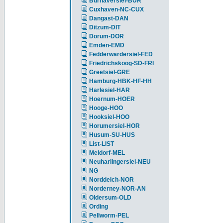
Burhaversiel-BUR
Cuxhaven-NC-CUX
Dangast-DAN
Ditzum-DIT
Dorum-DOR
Emden-EMD
Fedderwardersiel-FED
Friedrichskoog-SD-FRI
Greetsiel-GRE
Hamburg-HBK-HF-HH
Harlesiel-HAR
Hoernum-HOER
Hooge-HOO
Hooksiel-HOO
Horumersiel-HOR
Husum-SU-HUS
List-LIST
Meldorf-MEL
Neuharlingersiel-NEU
NG
Norddeich-NOR
Norderney-NOR-AN
Oldersum-OLD
Ording
Pellworm-PEL