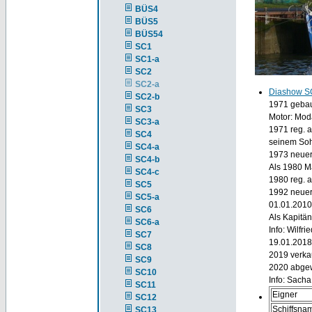
BÜS4
BÜS5
BÜS54
SC1
SC1-a
SC2
SC2-a
Diashow S
SC2-b
1971 gebau
SC3
Motor: Mo
SC3-a
1971 reg. 
SC4
seinem Sohn
SC4-a
1973 neuer
SC4-b
Als 1980 Ma
SC4-c
1980 reg. 
SC5
1992 neuer
SC5-a
01.01.2010
SC6
Als Kapitän
SC6-a
Info: Wilfri
SC7
19.01.2018
SC8
2019 verka
SC9
2020 abgew
SC10
Info: Sach
SC11
Eigner
SC12
Schiffsna
SC13