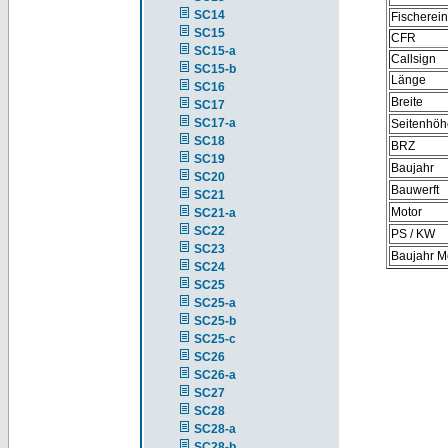
SC14
Fischerei
SC15
CFR
SC15-a
Callsign
SC15-b
Länge
SC16
Breite
SC17
SC17-a
Seitenhöh
SC18
BRZ
SC19
Baujahr
SC20
Bauwerft
SC21
Motor
SC21-a
SC22
PS / KW
SC23
Baujahr M
SC24
SC25
SC25-a
SC25-b
SC25-c
SC26
SC26-a
SC27
SC28
SC28-a
SC28-b