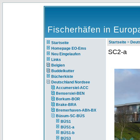
Fischerhäfen in Europ
Startseite
>
Deut
Startseite
Homepage EO-Ems
SC2-a
Neu Eingelaufen
Links
Belgien
Buddelkutter
Bücherkiste
Deutschland Nordsee
Accumersiel-ACC
Bensersiel-BEN
Borkum-BOR
Brake-BRA
Bremerhaven-ABh-BX
Büsum-SC-BÜS
BÜS1
BÜS1-a
BÜS1-b
BÜS3