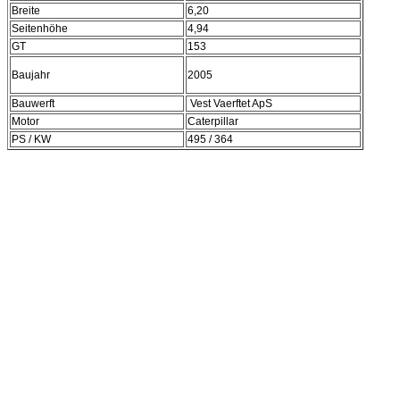
Breite
6,20
Seitenhöhe
4,94
GT
153
Baujahr
2005
Bauwerft
Vest Vaerftet ApS
Motor
Caterpillar
PS / KW
495 / 364