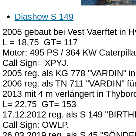
Diashow S 149
2005 gebaut bei Vest Vaerftet in 
L = 18,75 GT= 117
Motor: 495 PS / 364 KW Caterpilla
Call Sign= XPYJ.
2005 reg. als KG 778 "VARDIN" in 
2006 reg. als TN 711 "VARDIN" für
2013 mit 4 m verlängert in Thybor
L= 22,75 GT= 153
17.12.2012 reg. als S 149 "BIRTH
Call Sign: OWLP.
26.03.2019 reg. als S 45 "SÖNDE