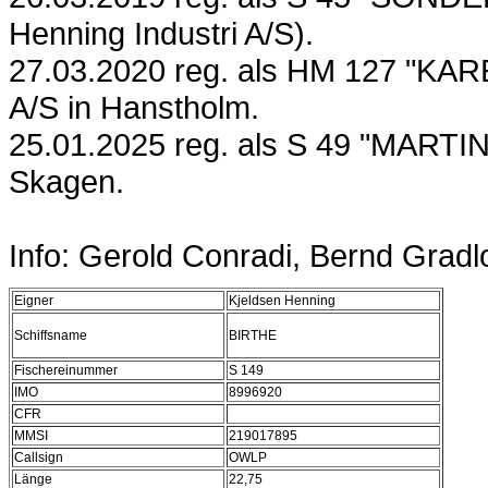
Henning Industri A/S).
27.03.2020 reg. als HM 127 "KARE
A/S in Hanstholm.
25.01.2025 reg. als S 49 "MARTINE
Skagen.
Info: Gerold Conradi, Bernd Gradl
Eigner
Kjeldsen Henning
Schiffsname
BIRTHE
Fischereinummer
S 149
IMO
8996920
CFR
MMSI
219017895
Callsign
OWLP
Länge
22,75