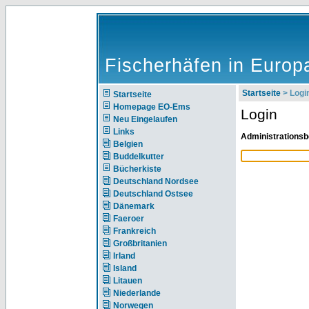
Fischerhäfen in Europ
Startseite
> Logi
Startseite
Homepage EO-Ems
Login
Neu Eingelaufen
Links
Administrationsb
Belgien
Buddelkutter
Bücherkiste
Deutschland Nordsee
Deutschland Ostsee
Dänemark
Faeroer
Frankreich
Großbritanien
Irland
Island
Litauen
Niederlande
Norwegen